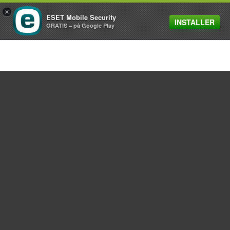
×
ESET Mobile Security
INSTALLER
MENU
GRATIS – på Google Play
Til hjemmet
For virksomheder
Partner
Support
Om ESET