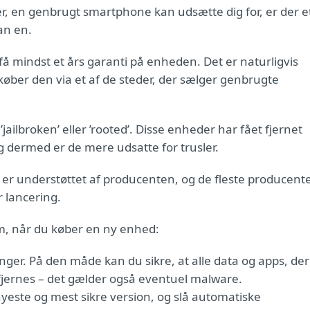
ler, en genbrugt smartphone kan udsætte dig for, er der e
an en.
n få mindst et års garanti på enheden. Det er naturligvis
køber den via et af de steder, der sælger genbrugte
ilbroken’ eller ’rooted’. Disse enheder har fået fjernet
g dermed er de mere udsatte for trusler.
r, er understøttet af producenten, og de fleste producent
r lancering.
em, når du køber en ny enhed:
llinger. På den måde kan du sikre, at alle data og apps, der
, fjernes – det gælder også eventuel malware.
yeste og mest sikre version, og slå automatiske