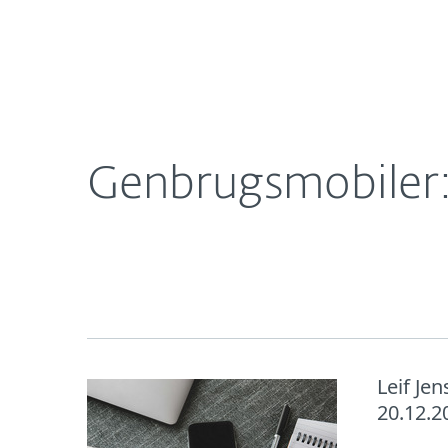
Til hjemmet
Til virksomh
DK
Om ESET
Nyheder
Genbrugsmobil
Om ESET
Newsroom
Genbrugsmobiler: 
Leif Je
20.12.2