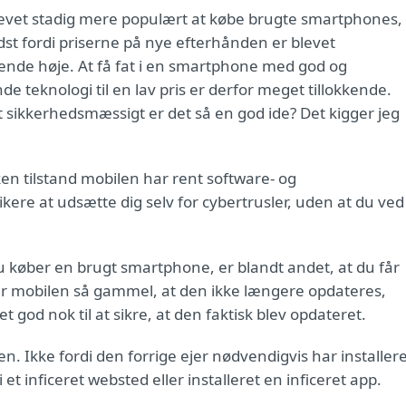
levet stadig mere populært at købe brugte smartphones,
dst fordi priserne på nye efterhånden er blevet
nde høje. At få fat i en smartphone med god og
 teknologi til en lav pris er derfor meget tillokkende.
 sikkerhedsmæssigt er det så en god ide? Det kigger jeg
lken tilstand mobilen har rent software- og
kere at udsætte dig selv for cybertrusler, uden at du ved
 du køber en brugt smartphone, er blandt andet, at du får
r mobilen så gammel, at den ikke længere opdateres,
 god nok til at sikre, at den faktisk blev opdateret.
n. Ikke fordi den forrige ejer nødvendigvis har installer
t inficeret websted eller installeret en inficeret app.