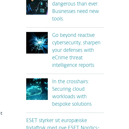
dangerous than ever.
Businesses need new
tools.
Go beyond reactive
cybersecurity, sharpen
your defenses with
eCrime threat
intelligence reports
In the crosshairs:
Securing cloud
workloads with
bespoke solutions
et
ESET styrker sit europæiske
fodaftryk med nye ESET Nordics-