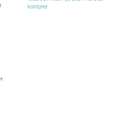
t
kontorer
er