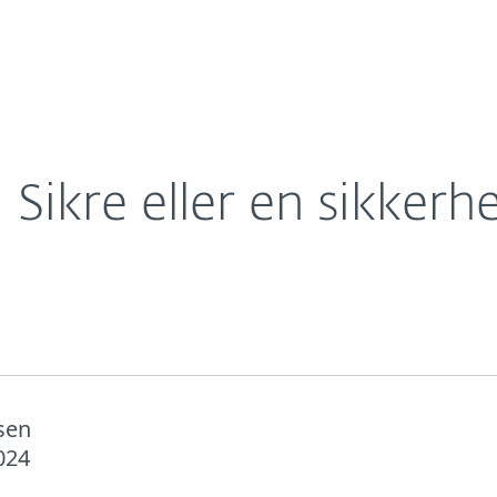
eder
Til partnere
Om
er: Sikre eller en sikkerhedsrisiko?
Careers
Contact
Sikre eller en sikkerhe
nsen
024