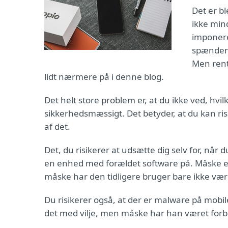
Det er b
ikke min
imponere
spændende
Men rent
lidt nærmere på i denne blog.
Det helt store problem er, at du ikke ved, hvi
sikkerhedsmæssigt. Det betyder, at du kan risi
af det.
Det, du risikerer at udsætte dig selv for, når
en enhed med forældet software på. Måske e
måske har den tidligere bruger bare ikke været
Du risikerer også, at der er malware på mobile
det med vilje, men måske har han været forbi e