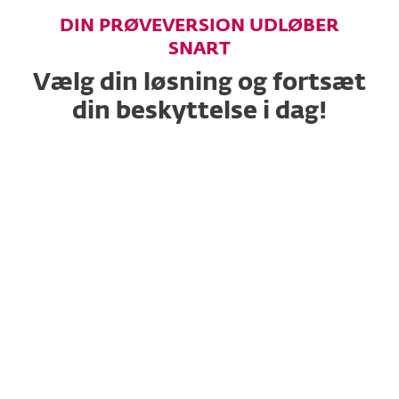
DIN PRØVEVERSION UDLØBER
SNART
Vælg din løsning og fortsæt
din beskyttelse i dag!
Mulitlags forretningsbeskyttelse med ét-
kliksudrulning.
YEAR