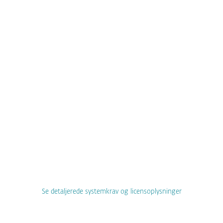
Beskyttelse af cloudapps
Endpoint detektion og respons
Giv os dine kontaktoplysninger for at
modtage et tilbud, der er
skræddersyet efter din virksomheds
behov.
KONTAKT SALG
Se detaljerede systemkrav og licensoplysninger