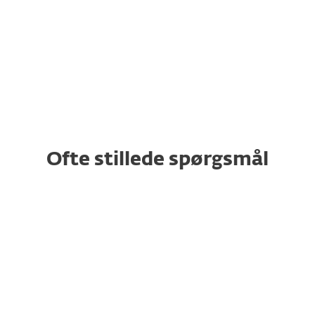
licensperioden uden at skulle købe
yderligere licenser.
Ofte stillede spørgsmål
Hvordan kan jeg købe
sikkerhed for mere end 100
enheder?
Kan jeg fjernadministrere alle
ikke-administrerede ESET