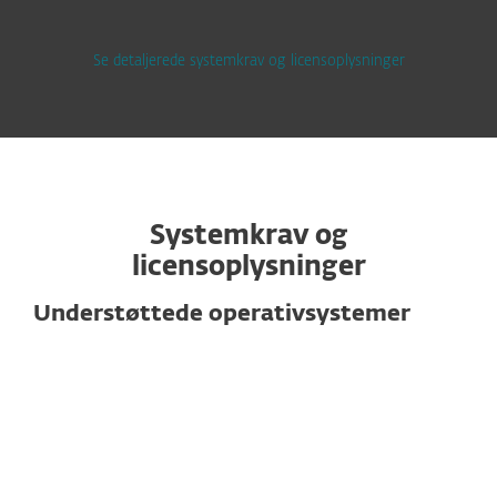
Se detaljerede systemkrav og licensoplysninger
Systemkrav og
licensoplysninger
Understøttede operativsystemer
Til computere
Microsoft Windows 10, 8.1, 8, 7, Vista
macOS 10.9 og nyere
Ubuntu Desktop 18.04 LTS 64-bit og