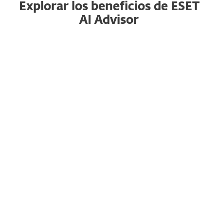
Explorar los beneficios de ESET
AI Advisor
Cerrando la brecha de habilidades en
ciberseguridad
ESET AI Advisor está diseñado para usuarios de
todos los niveles. Simplifica información
compleja sobre amenazas, haciéndola accesible
incluso para profesionales de TI y seguridad con
menos experiencia.
Al mejorar la comprensión de las amenazas,
ayuda a cerrar la brecha de habilidades en
ciberseguridad, empoderando a tus usuarios
para tomar decisiones informadas y responder
eficazmente ante incidentes de seguridad.