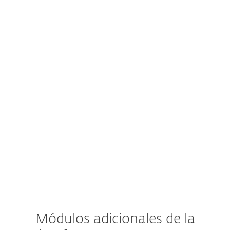
Seguridad del servidor de correo
Gestión de vulnerabilidades y parches
Detección y respuesta extendidas
Autenticación multifactor
MDR Service
Premium Support
Módulos adicionales de la