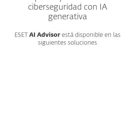
ciberseguridad con IA
generativa
ESET
AI Advisor
está disponible en las
siguientes soluciones
Detección y respuesta ampliada que
proporciona visibilidad de nivel
empresarial, búsqueda de amenazas y
opciones de respuesta