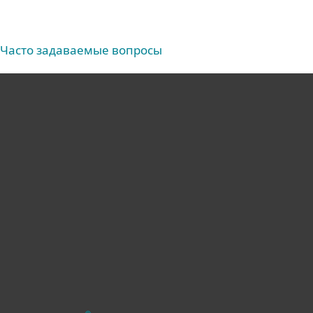
Часто задаваемые вопросы
Для дома
Для бизнеса
Партнёры
Поддержка
Об ESET