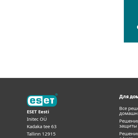
Для до
Все реш
ESET Eesti
домашне
Initec OÜ
Решения
защиты
Kadaka tee 63
Решени
Tallinn 12915