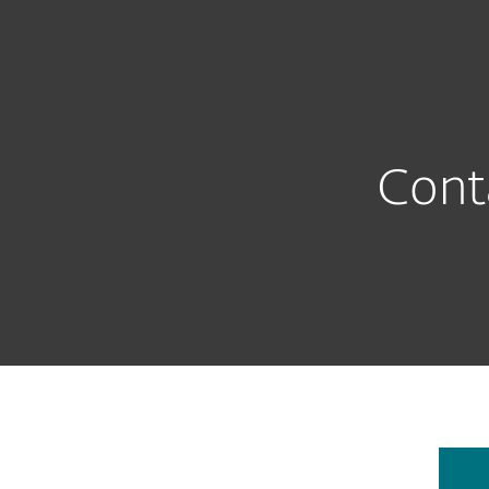
Для дома
Для бизнеса
ESET EESTI RU
Support
Contact Entry page
Защита для дома
Скачать
Cont