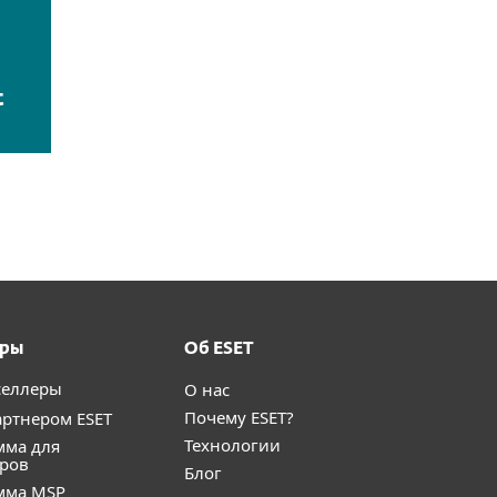
t
ёры
Об ESET
селлеры
О нас
Почему ESET?
артнером ESET
Технологии
мма для
еров
Блог
мма MSP