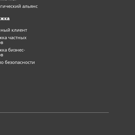
гический альянс
ржка
нный клиент
жка частных
ов
ка бизнес-
ов
о безопасности