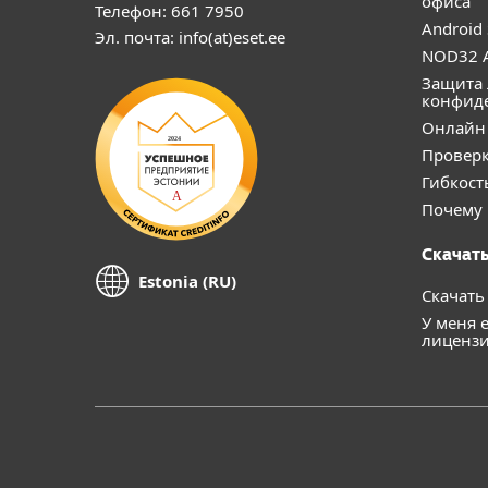
офиса
Телефон: 661 7950
Android 
Эл. почта: info(at)eset.ee
NOD32 A
Защита 
конфид
Онлайн 
Проверк
Гибкост
Почему 
Скачать
Estonia (RU)
Скачать
У меня 
лиценз