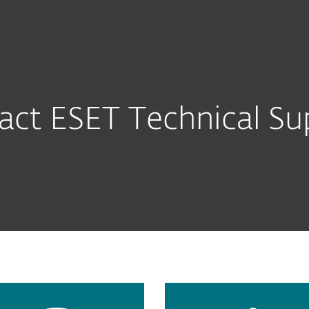
О 
Почему ESET?
act ESET Technical Su