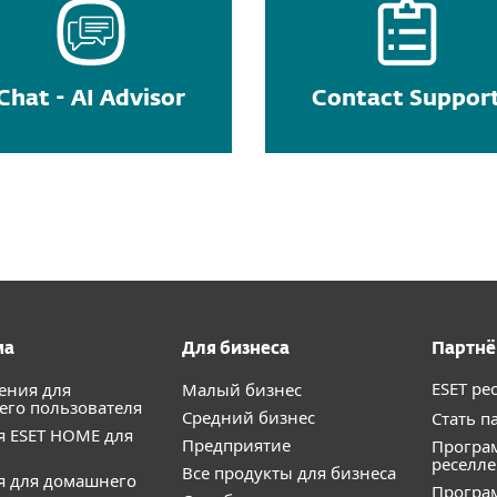
Chat - AI Advisor
Contact Suppor
ма
Для бизнеса
Партн
ESET ре
ения для
Малый бизнес
го пользователя
Средний бизнес
Стать п
 ESET HOME для
Предприятие
Програ
реселл
Все продукты для бизнеса
я для домашнего
Програ