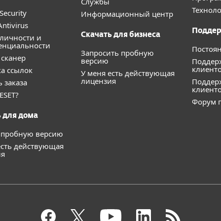
Службы
Техноло
Security
Информационный центр
ntivirus
Подде
Скачать для бизнеса
личности и
енциальности
Постоя
Запросить пробную
сканер
версию
Поддер
клиент
а ссылок
У меня есть действующая
лицензия
Поддерж
ь заказа
клиент
ESET?
Форум п
 для дома
 пробную версию
есть действующая
ия