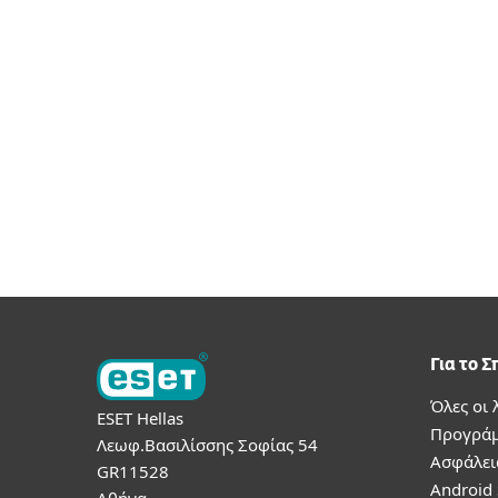
Για το Σ
Όλες οι 
ESET Hellas
Προγράμ
Λεωφ.Βασιλίσσης Σοφίας 54
Ασφάλει
GR11528
Android 
Αθήνα