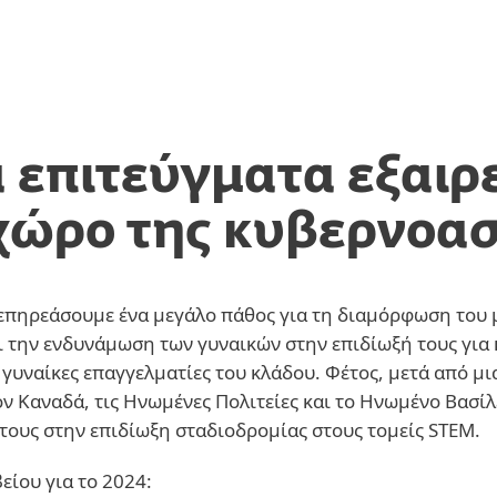
Σύνδεση
Σ
την
Σχετικά με την
.
Συνεργάτη
ίρηση
ESET
Careers
Επικοινωνία
α επιτεύγματα εξαιρ
χώρο της κυβερνοα
 επηρεάσουμε ένα μεγάλο πάθος για τη διαμόρφωση του 
 την ενδυνάμωση των γυναικών στην επιδίωξή τους για 
γυναίκες επαγγελματίες του κλάδου. Φέτος, μετά από μι
ν Καναδά, τις Ηνωμένες Πολιτείες και το Ηνωμένο Βασίλε
τους στην επιδίωξη σταδιοδρομίας στους τομείς STEM.
είου για το 2024: