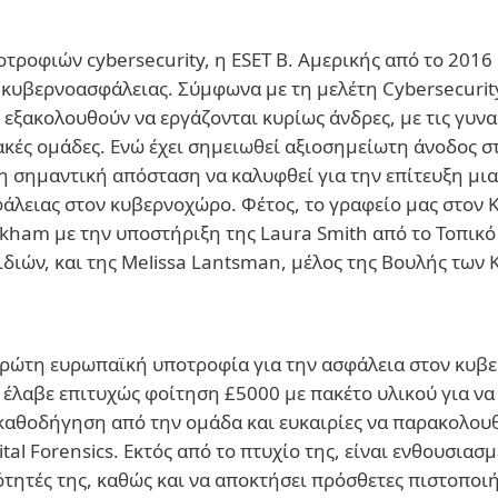
φιών cybersecurity, η ESET Β. Αμερικής από το 2016 υ
ς κυβερνοασφάλειας. Σύμφωνα με τη μελέτη Cybersecuri
 εξακολουθούν να εργάζονται κυρίως άνδρες, με τις γυν
ακές ομάδες. Ενώ έχει σημειωθεί αξιοσημείωτη άνοδος σ
μη σημαντική απόσταση να καλυφθεί για την επίτευξη μι
άλειας στον κυβερνοχώρο. Φέτος, το γραφείο μας στον Κ
kham με την υποστήριξη της Laura Smith από το Τοπικό 
ιών, και της Melissa Lantsman, μέλος της Βουλής των 
πρώτη ευρωπαϊκή υποτροφία για την ασφάλεια στον κυβε
λαβε επιτυχώς φοίτηση £5000 με πακέτο υλικού για να τ
αθοδήγηση από την ομάδα και ευκαιρίες να παρακολουθή
gital Forensics. Εκτός από το πτυχίο της, είναι ενθουσια
ιότητές της, καθώς και να αποκτήσει πρόσθετες πιστοποιή