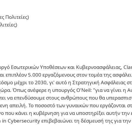
ς Πολιτείες)
ιτείες)
ργό Εσωτερικών Υποθέσεων και Κυβερνοασφάλειας, Clare
ται επιπλέον 5.000 εργαζόμενους στον τομέα της ασφάλε
 κόσμο μέχρι το 2030, γι' αυτό η Στρατηγική Ασφάλειας
χώρα. Όπως ανέφερε η υπουργός O'Neil: "για να γίνει η 
πει να επενδύσουμε στους ανθρώπους που θα υπερασπιστ
μενη απειλή. Το ποσοστό των γυναικών που εργάζονται σ
ο που κάνει η κυβέρνηση για να υποστηρίξει αυτήν την
 Cybersecurity επιβεβαιώνει τη δέσμευσή της για την 