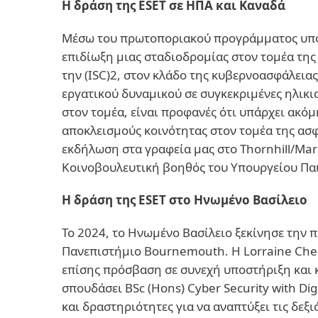
Η δράση της ESET σε ΗΠΑ και Καναδά
Μέσω του πρωτοποριακού προγράμματος υποτρο
επιδίωξη μιας σταδιοδρομίας στον τομέα τη
την (ISC)2, στον κλάδο της κυβερνοασφάλειας
εργατικού δυναμικού σε συγκεκριμένες ηλικι
στον τομέα, είναι προφανές ότι υπάρχει ακό
αποκλεισμούς κοινότητας στον τομέα της ασφ
εκδήλωση στα γραφεία μας στο Thornhill/Mar
Κοινοβουλευτική βοηθός του Υπουργείου Παιδ
Η δράση της ESET στο Ηνωμένο Βασίλειο
Το 2024, το Ηνωμένο Βασίλειο ξεκίνησε την 
Πανεπιστήμιο Bournemouth. Η Lorraine Che έ
επίσης πρόσβαση σε συνεχή υποστήριξη και κ
σπουδάσει BSc (Hons) Cyber ​​Security with Di
και δραστηριότητες για να αναπτύξει τις δεξ