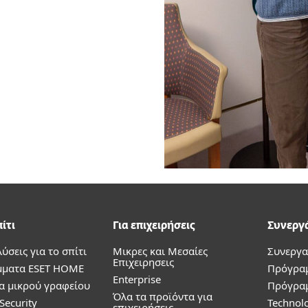
πίτι
Για επιχειρήσεις
Συνεργ
λύσεις για το σπίτι
Μικρες και Μεσαίες
Συνεργα
Επιχειρησεις
ματα ESET HOME
Πρόγρα
Enterprise
α μικρού γραφείου
Πρόγρα
Όλα τα προϊόντα για
Security
Technolo
επιχειρήσεις