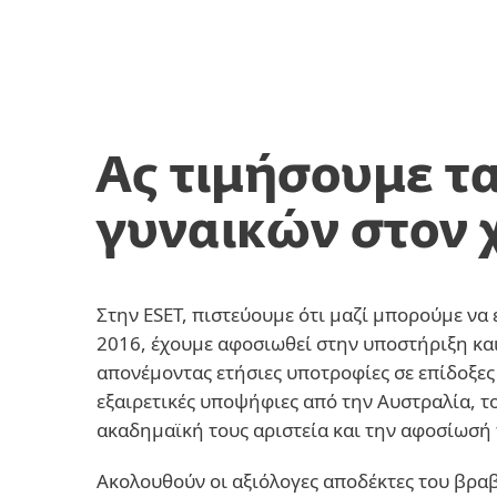
Για Οικιακή
Για 
Antivirus και Internet Security Solutions
Σχετικά με την ESET | Progress. Protected
Χρήση
Επιχε
Σχετικά με την
Κέντρο
ESET
τύπου
Ας τιμήσουμε τ
γυναικών στον 
Στην ESET, πιστεύουμε ότι μαζί μπορούμε να
2016, έχουμε αφοσιωθεί στην υποστήριξη και
απονέμοντας ετήσιες υποτροφίες σε επίδοξες 
εξαιρετικές υποψήφιες από την Αυστραλία, το
ακαδημαϊκή τους αριστεία και την αφοσίωσή 
Ακολουθούν οι αξιόλογες αποδέκτες του βραβ