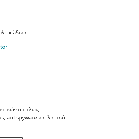
υλο κώδικα
tor
κτικών απειλών,
s, antispyware και λοιπού