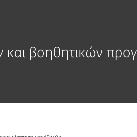
Σύνδεση
Σ
ια την
Για
ραμμάτων
Συνεργάτη
χείρηση
Συνεργάτες
η
Γιατί ESET;
ν και βοηθητικών προ