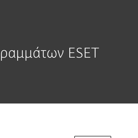
χετικά με την
Blog
Καλάθι
ΕΛΛΑΣ
ESET
Ζώνη πελατών
γραμμάτων ESET