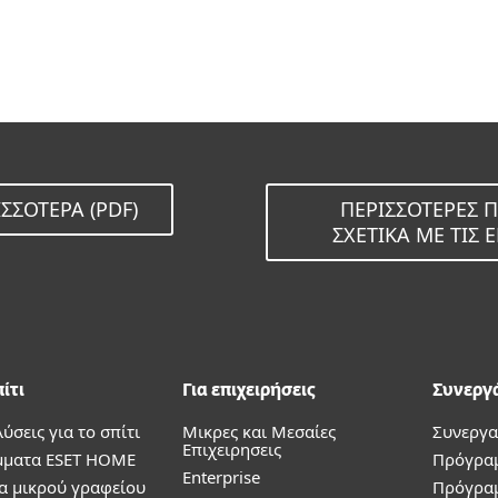
ΣΣΌΤΕΡΑ (PDF)
ΠΕΡΙΣΣΌΤΕΡΕΣ 
ΣΧΕΤΙΚΆ ΜΕ ΤΙΣ
πίτι
Για επιχειρήσεις
Συνεργ
λύσεις για το σπίτι
Μικρες και Μεσαίες
Συνεργα
Επιχειρησεις
ματα ESET HOME
Πρόγρα
Enterprise
α μικρού γραφείου
Πρόγρα