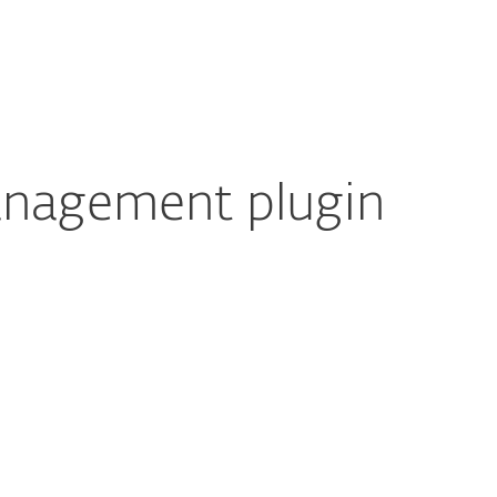
χετικά με την
Blog
Καλάθι
ΕΛΛΑΣ
ESET
 τον εκπρόσωπο συνεργάτη
Partner zone
anagement plugin
Τεκμηρίωση
Επιλογές λήψης
Πίσω στην απλή λήψη