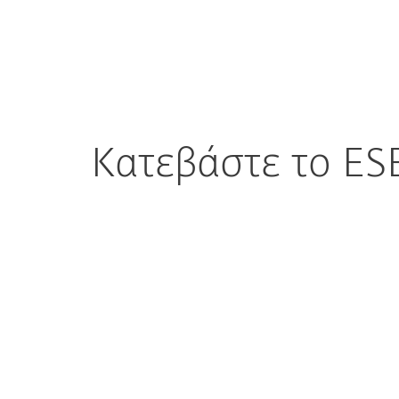
Για Οικιακή
Γι
Download EDEM plugin for Kaseya VSA
Χρήση
Επι
Πρόγραμμα
Προγράμ
MSP
Συνεργα
Κατεβάστε το ES
Config