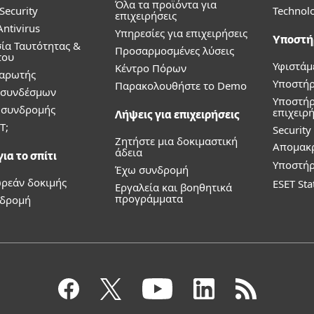
Όλα τα προϊόντα για
Security
Technolo
επιχειρήσεις
ntivirus
Υπηρεσίες για επιχειρήσεις
Υποστή
ία Ταυτότητας &
Προσαρμοσμένες λύσεις
του
Υφιστάμ
Κέντρο Πόρων
Σαρωτής
Υποστήρι
Παρακολουθήστε το Demo
 συνδέσμων
Υποστήρ
α συνδρομής
επιχειρή
Λήψεις για επιχειρήσεις
T;
Securit
Ζητήστε μια δοκιμαστική
Απομακ
άδεια
ια το σπίτι
Υποστήρ
Έχω συνδρομή
ρεάν δοκιμής
ESET Sta
Εργαλεία και βοηθητικά
προγράμματα
νδρομή