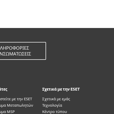
Επιλέξτε άλλη έκδοση του
προϊόντος
ΠΛΗΡΟΦΟΡΊΕΣ
 ΕΝΣΩΜΑΤΏΣΕΙΣ
άτες
Σχετικά με την ESET
στείτε με την ESET
Σχετικά με εμάς
μμα Μεταπωλητών
Τεχνολογία
μμα MSP
Κέντρο τύπου