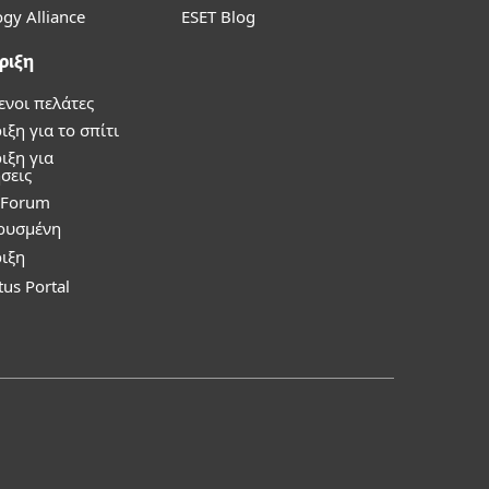
gy Alliance
ESET Blog
ριξη
ενοι πελάτες
ξη για το σπίτι
ιξη για
σεις
y Forum
ρυσμένη
ιξη
tus Portal