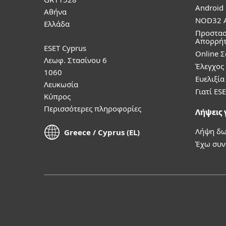
Android 
Αθήνα
NOD32 A
Ελλάδα
Προστασ
Απορρή
ESET Cyprus
Online 
Λεωφ. Στασίνου 6
Έλεγχος
1060
Ευελιξί
Λευκωσία
Γιατί ESE
Κύπρος
Περισσότερες πληροφορίες
Λήψεις γ
Λήψη δω
Greece / Cyprus (EL)
Έχω συ