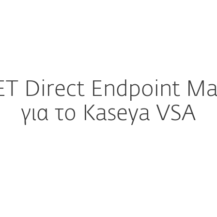
Σύνδεση
Σ
α την
Για
Συνεργάτη
χείρηση
Συνεργάτες
ματα
Ενσωματώσεις
Επικοινωνήστε με
τών
ET Direct Endpoint M
για το Kaseya VSA
ure download
ΛΗΨΗ