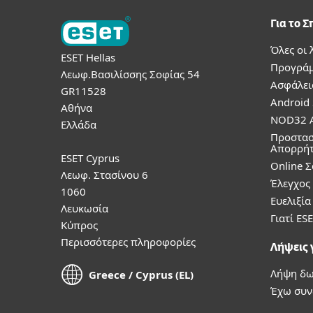
Για το Σ
Όλες οι 
ESET Hellas
Προγράμ
Λεωφ.Βασιλίσσης Σοφίας 54
Ασφάλει
GR11528
Android 
Αθήνα
NOD32 A
Ελλάδα
Προστασ
Απορρή
ESET Cyprus
Online 
Λεωφ. Στασίνου 6
Έλεγχος
1060
Ευελιξί
Λευκωσία
Γιατί ESE
Κύπρος
Περισσότερες πληροφορίες
Λήψεις γ
Λήψη δω
Greece / Cyprus (EL)
Έχω συ