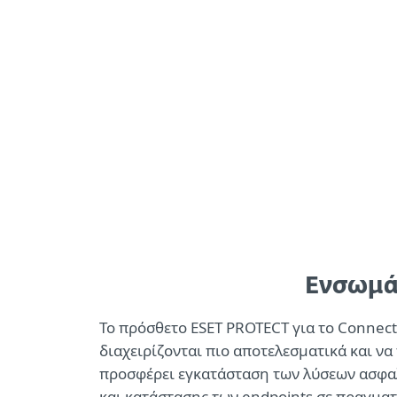
Για Οικιακή
Γι
Off canvas - ConnectWise Asio
Χρήση
Επι
Πρόγραμμα
Προγράμ
MSP
Συνεργα
Ενσωμά
Το πρόσθετο ESET PROTECT για το Connect
διαχειρίζονται πιο αποτελεσματικά και ν
προσφέρει εγκατάσταση των λύσεων ασφαλ
και κατάστασης των endpoints σε πραγματ