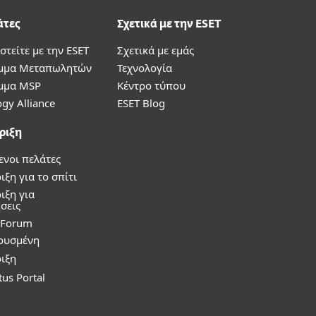
άτες
Σχετικά με την ESET
στείτε με την ESET
Σχετικά με εμάς
μμα Μεταπωλητών
Τεχνολογία
μμα MSP
Κέντρο τύπου
gy Alliance
ESET Blog
ριξη
ενοι πελάτες
ξη για το σπίτι
ιξη για
σεις
y Forum
ρυσμένη
ιξη
tus Portal