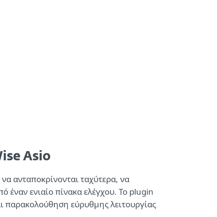
χετικά με την
Blog
Καλάθι
ΕΛΛΑΣ
ESET
 τον εκπρόσωπο συνεργάτη
Partner zone
se Asio
 να ανταποκρίνονται ταχύτερα, να
 έναν ενιαίο πίνακα ελέγχου. Το plugin
αι παρακολούθηση εύρυθμης λειτουργίας