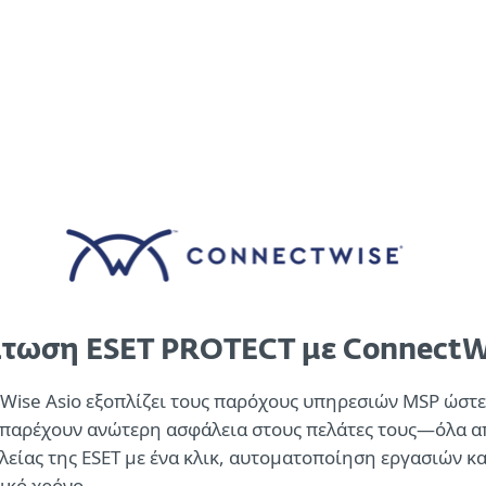
Σύνδεση
Σ
α την
Για
Συνεργάτη
χείρηση
Συνεργάτες
ματα
Ενσωματώσεις
Επικοινωνήστε με
τών
τωση ESET PROTECT με ConnectWi
Wise Asio εξοπλίζει τους παρόχους υπηρεσιών MSP ώστε
α παρέχουν ανώτερη ασφάλεια στους πελάτες τους—όλα από
είας της ESET με ένα κλικ, αυτοματοποίηση εργασιών κ
ικό χρόνο.