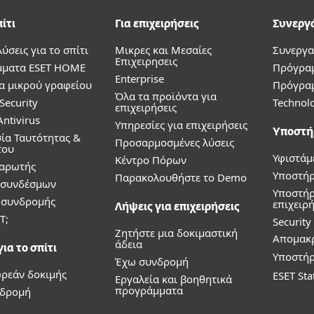
πίτι
Για επιχειρήσεις
Συνεργ
λύσεις για το σπίτι
Μικρες και Μεσαίες
Συνεργα
Επιχειρησεις
ματα ESET HOME
Πρόγρα
Enterprise
α μικρού γραφείου
Πρόγρα
Όλα τα προϊόντα για
Security
Technolo
επιχειρήσεις
ntivirus
Υπηρεσίες για επιχειρήσεις
Υποστή
ία Ταυτότητας &
Προσαρμοσμένες λύσεις
του
Υφιστάμ
Κέντρο Πόρων
Σαρωτής
Υποστήρι
Παρακολουθήστε το Demo
 συνδέσμων
Υποστήρ
α συνδρομής
επιχειρή
Λήψεις για επιχειρήσεις
T;
Securit
Ζητήστε μια δοκιμαστική
Απομακ
άδεια
ια το σπίτι
Υποστήρ
Έχω συνδρομή
ρεάν δοκιμής
ESET Sta
Εργαλεία και βοηθητικά
προγράμματα
νδρομή