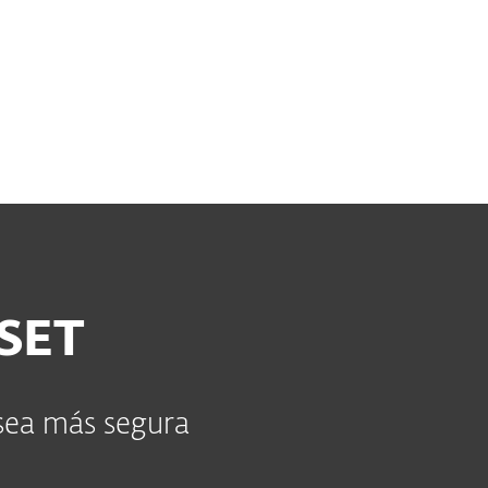
Acerca de
Blog
Tienda
Guatemala
Encuentra un empleo en ESET
ESET
 sea más segura