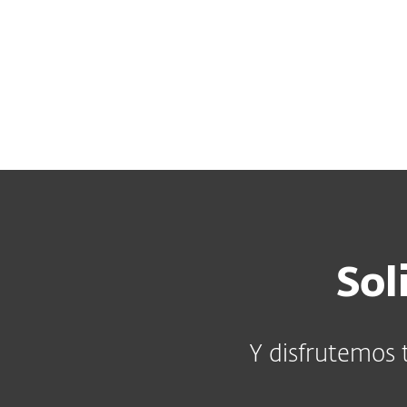
Para el Hogar
Para Empre
GT
Acerca de ESET
Empleos
Acerca de ESET
Sala de pren
Sol
Y disfrutemos 