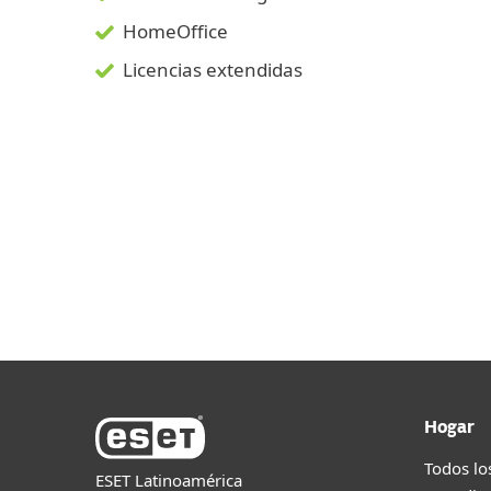
HomeOffice
Licencias extendidas
Hogar
Todos lo
ESET Latinoamérica