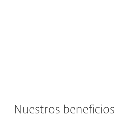
es propicias
eas...
-Commerce Manager, Eslovaquia
Nuestros beneficios