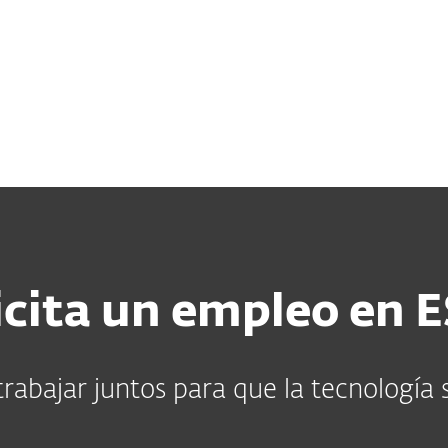
sas
Para Partners
Acerca de
sa
Carreras
Contacto
icita un empleo en 
trabajar juntos para que la tecnología