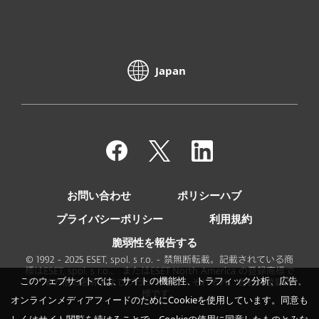
Japan
お問い合わせ
ポリシーハブ
プライバシーポリシー
利用規約
脆弱性を報告する
© 1992 - 2025 ESET, spol. s r.o. - 禁無断転載。記載されている商
標はESET, spol. s r.o.、 またはESET North America の登録商標で
このウェブサイトでは、サイトの機能性、トラフィック分析、広告、
す。その他の名称およびブランド名は、それぞれ、各社の登録商
標です。
オンラインメディアフィードのためにCookieを使用しています。同意も