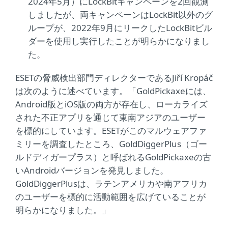
2024年5月）にLockBitキャンペーンを2回観測
しましたが、両キャンペーンはLockBit以外のグ
ループが、2022年9月にリークしたLockBitビル
ダーを使用し実行したことが明らかになりまし
た。
ESETの脅威検出部門ディレクターであるJiří Kropáč
は次のように述べています。「GoldPickaxeには、
Android版とiOS版の両方が存在し、ローカライズ
された不正アプリを通じて東南アジアのユーザー
を標的にしています。ESETがこのマルウェアファ
ミリーを調査したところ、GoldDiggerPlus（ゴー
ルドディガープラス）と呼ばれるGoldPickaxeの古
いAndroidバージョンを発見しました。
GoldDiggerPlusは、ラテンアメリカや南アフリカ
のユーザーを標的に活動範囲を広げていることが
明らかになりました。」