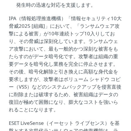
発生時の迅速な対応を支援します。
IPA（情報処理推進機構）「情報セキュリティ10大
脅威2025 [組織]」において、「ランサムウェア攻
撃による被害」が10年連続トップ10入りしてお
り、その脅威は深刻化しています。ランサムウェ
ア攻撃において、最も一般的かつ深刻な被害をも
たらすのがデータ暗号化です。攻撃者は組織の重
要データを暗号化し業務を完全に停止させます。
その後、暗号化解除と引き換えに高額な身代金を
要求しますが、攻撃者はボリューム シャドウ コピ
ー（VSS）などのシステムバックアップを侵害直後
に削除または破壊するため、被害組織はデータの
復旧が極めて困難になり、膨大なコストを強いら
れることになります。
ESET LiveSense（イーセット ライブセンス）を基
盤とする次世代ランサムウェアの修復機能は、ラ