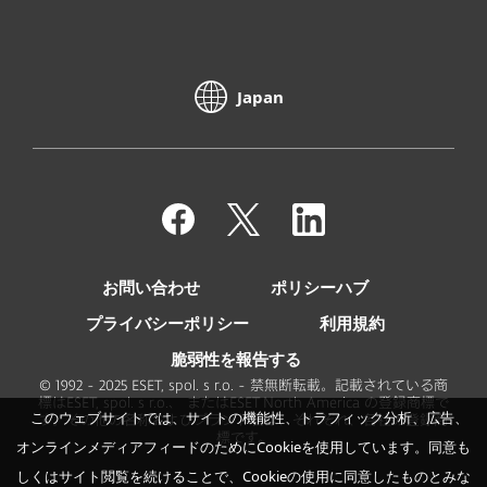
Japan
お問い合わせ
ポリシーハブ
プライバシーポリシー
利用規約
脆弱性を報告する
© 1992 - 2025 ESET, spol. s r.o. - 禁無断転載。記載されている商
標はESET, spol. s r.o.、 またはESET North America の登録商標で
このウェブサイトでは、サイトの機能性、トラフィック分析、広告、
す。その他の名称およびブランド名は、それぞれ、各社の登録商
標です。
オンラインメディアフィードのためにCookieを使用しています。同意も
しくはサイト閲覧を続けることで、Cookieの使用に同意したものとみな