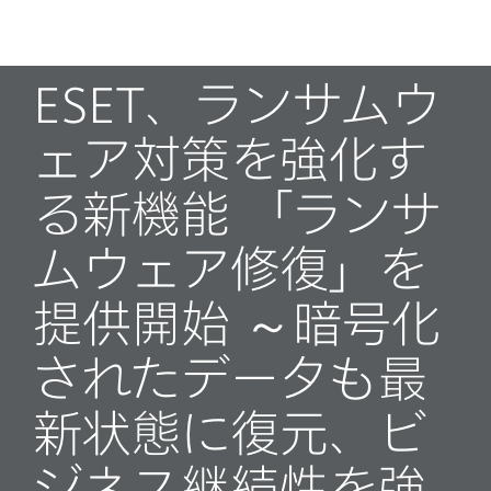
MENU
ESET、ランサムウ
ェア対策を強化す
る新機能 「ランサ
ムウェア修復」を
提供開始 ～暗号化
されたデータも最
新状態に復元、ビ