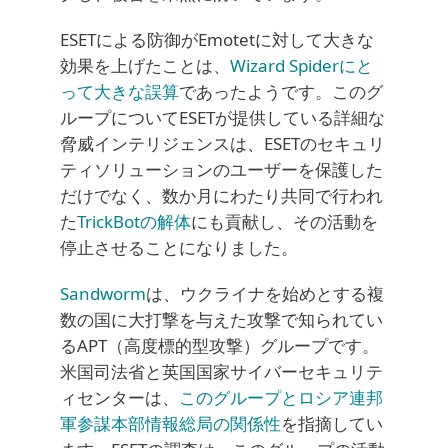
ESETによる防御がEmotetに対して大きな
効果を上げたことは、
Wizard Spiderにと
って大きな誤算
であったようです。このグ
ループについてESETが提供している詳細な
脅威インテリジェンスは、ESETのセキュリ
ティソリューションのユーザーを保護した
だけでなく、数か月にわたり共同で行われ
た
TrickBotの解体
にも貢献し、その活動を
停止させることになりました。
Sandworm
は、ウクライナを始めとする複
数の国に大打撃を与えた攻撃で知られてい
るAPT（高度標的型攻撃）グループです。
米国司法省と英国国家サイバーセキュリテ
ィセンターは、
このグループとロシア連邦
軍参謀本部情報総局の関係性
を指摘してい