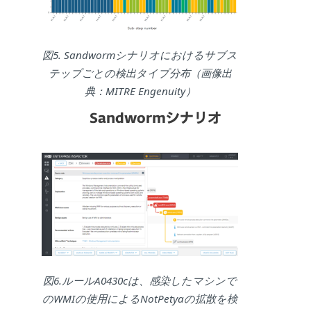
図5. Sandwormシナリオにおけるサブス
テップごとの検出タイプ分布（画像出
典：MITRE Engenuity）
Sandwormシナリオ
図6.ルールA0430cは、感染したマシンで
のWMIの使用によるNotPetyaの拡散を検