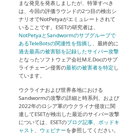
まな発見を発表しましたが、特筆すべき
は、今回の評価ラウンドの2つ目の検出シ
ナリオでNotPetyaがエミュレートされて
いることです。ESETの研究者は、
NotPetyaとSandwormのサブグループで
あるTeleBotsの関連性を指摘し
、最終的に
過去最高の被害額を記録したサイバー攻撃
となったソフトウェア会社M.E.Docのサプ
ライチェーン侵害の
最初の被害者を特定
し
ています。
ウクライナおよび世界各地における
Sandwormの攻撃の詳細と時系列、および
2022年のロシア軍のウクライナ侵攻に関
連してESETが検出した最近のサイバー攻撃
については、ESETの
ブログ記事
、
ポッドキ
ャスト
、
ウェビナー
を参照してください。