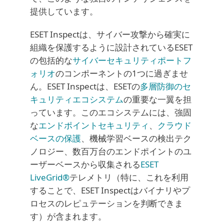
提供しています。
ESET Inspectは、サイバー攻撃から確実に
組織を保護するように設計されているESET
の包括的な
サイバーセキュリティポートフ
ォリオ
のコンポーネントの1つに過ぎませ
ん。ESET Inspectは、ESETの
多層防御のセ
キュリティエコシステム
の重要な一翼を担
っています。このエコシステムには、強固
な
エンドポイントセキュリティ
、
クラウド
ベースの保護
、機械学習ベースの検出テク
ノロジー、数百万台のエンドポイントのユ
ーザーベースから収集される
ESET
LiveGrid®
テレメトリ（特に、これを利用
することで、ESET Inspectはバイナリやプ
ロセスのレピュテーションを判断できま
す）が含まれます。