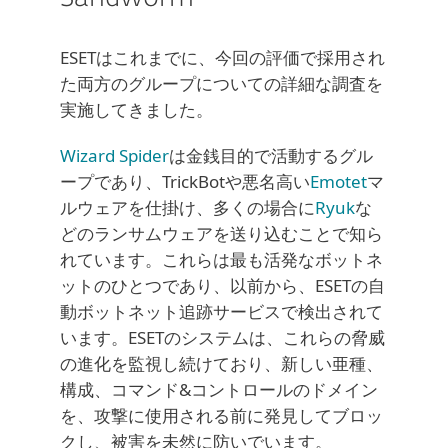
ESETはこれまでに、今回の評価で採用され
た両方のグループについての詳細な調査を
実施してきました。
Wizard Spider
は金銭目的で活動するグル
ープであり、TrickBotや悪名高い
Emotet
マ
ルウェアを仕掛け、多くの場合に
Ryuk
な
どのランサムウェアを送り込むことで知ら
れています。これらは最も活発なボットネ
ットのひとつであり、以前から、ESETの自
動ボットネット追跡サービスで検出されて
います。ESETのシステムは、これらの脅威
の進化を監視し続けており、新しい亜種、
構成、コマンド&コントロールのドメイン
を、攻撃に使用される前に発見してブロッ
クし、被害を未然に防いでいます。