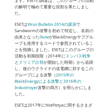
ます。ESETの調査は、このグループの活動
の解明で極めて重要な役割を果たしまし
た。
ESETは
Virus Bulletin 2014の講演
で
Sandwormの攻撃を初めて特定し、名前の
由来となった
Dune
がBlackEnergyサブグル
ープも使用するコードで参照されているこ
とを指摘しました。ESETはこのグループの
活動を初期段階（2014年に
ドンバス戦争
と
クリミア占領
が開始した時期）から追跡
し、後のウクライナの送電網に対するこの
グループによる攻撃（
2015年の
BlackEnergyによる攻撃と2016年の
Industroyer
攻撃の両方）を明らかにしま
した。
ESETは2017年にNotPetyaに関するさまざ