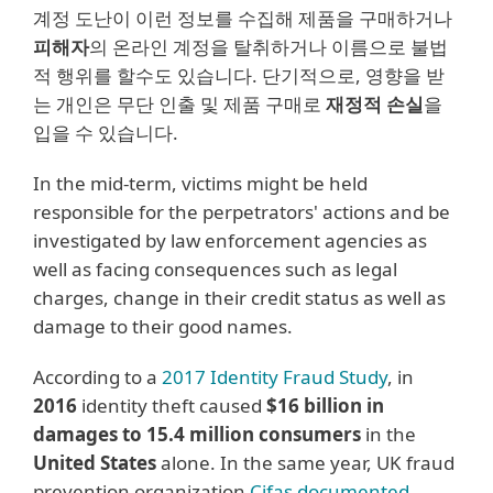
계정 도난이 이런 정보를 수집해 제품을 구매하거나
피해자
의 온라인 계정을 탈취하거나 이름으로 불법
적 행위를 할수도 있습니다. 단기적으로, 영향을 받
는 개인은 무단 인출 및 제품 구매로
재정적 손실
을
입을 수 있습니다.
In the mid-term, victims might be held
responsible for the perpetrators' actions and be
investigated by law enforcement agencies as
well as facing consequences such as legal
charges, change in their credit status as well as
damage to their good names.
According to a
2017 Identity Fraud Study
, in
2016
identity theft caused
$16 billion in
damages to 15.4 million consumers
in the
United States
alone. In the same year, UK fraud
prevention organization
Cifas documented