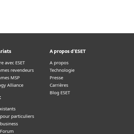
À propos
Blog
BeLux
Ventes aux entreprises
Espace client
riats
A propos d'ESET
re avec ESET
A propos
mes revendeurs
Technologie
mmes MSP
Presse
gy Alliance
Carrières
Blog ESET
t
xistants
pour particuliers
 business
y Forum