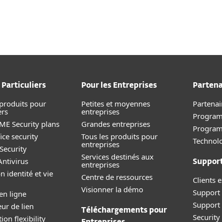
ls
Partenaires
les
Services
Pourquoi choisir ESET
 Particuliers
Pour les Entreprises
Partena
 produits pour
Petites et moyennes
Partenai
ers
entreprises
Program
E Security plans
Grandes entreprises
Progra
ice security
Tous les produits pour
Technolo
entreprises
Security
Services destinés aux
ntivirus
Suppor
entreprises
n identité et vie
Centre de ressources
Clients e
Visionner la démo
Support 
en ligne
Support
eur de lien
Téléchargements pour
Securit
ion flexibility