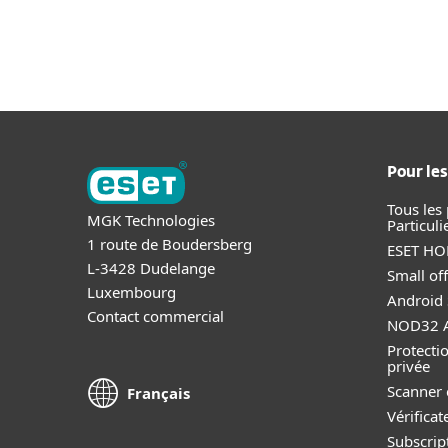
Particuliers
Professionne
LU-FR
Professionnels
Plateforme
Modu
Plateforme
Solutions
Pour les
Tous les
MGK Technologies
Particuli
1 route de Boudersberg
ESET HOM
L-3428 Dudelange
Small off
Luxembourg
Android 
Contact commercial
NOD32 A
Protectio
privée
Scanner 
Français
Vérificat
Subscript