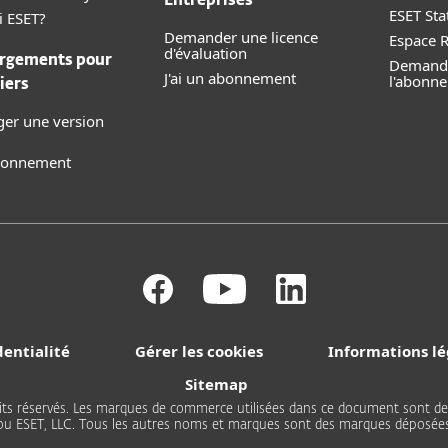
Entreprises
ESET Sta
i ESET?
Demander une licence
Espace 
d'évaluation
rgements pour
Demande
J'ai un abonnement
l'abonn
iers
ger une version
abonnement
dentialité
Gérer les cookies
Informations lé
Sitemap
 droits réservés. Les marques de commerce utilisées dans ce document sont
 ou ESET, LLC. Tous les autres noms et marques sont des marques déposées 