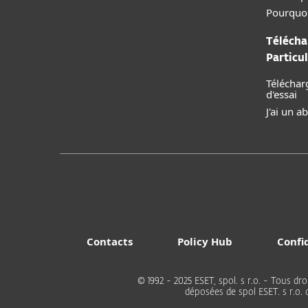
Pourquo
Télécha
Particul
Téléchar
d'essai
J'ai un 
Contacts
Policy Hub
Confi
© 1992 - 2025 ESET, spol. s r.o. - Tous
déposées de spol ESET. s r.o.