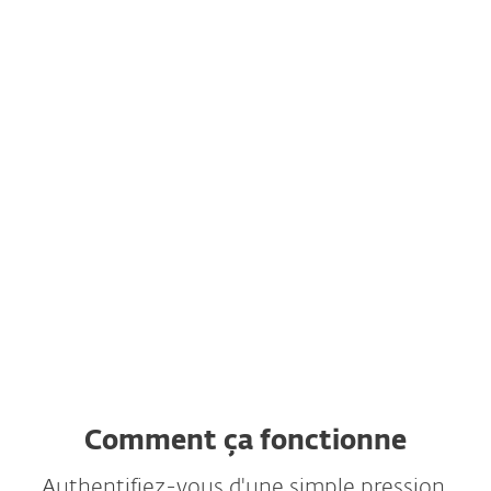
Plusieurs méthodes
d'authentification
Pas besoin de matériel dédié
Multitenancy
Intégration transparente
Supported VDIs and VPNs
Full API and SDK included
Comment ça fonctionne
Authentifiez-vous d'une simple pression,