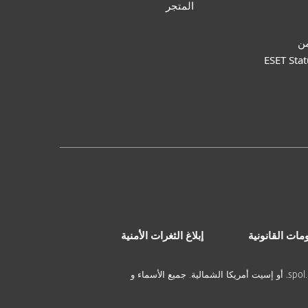
من
ESET Stat
مات القانونية
إبلاغ الثغرات الأمنية
© ١٩٩٢ - ٢٠٢٥ ESET, spol. s r.o. -كل الحقوق محفوظة. و العلامات التجارية المستخدمةهي علامات تجارية مسجلة لإسيت، , spol. s r.o. أو إسيت أمريكا الشمالية. جميع الأسماء و