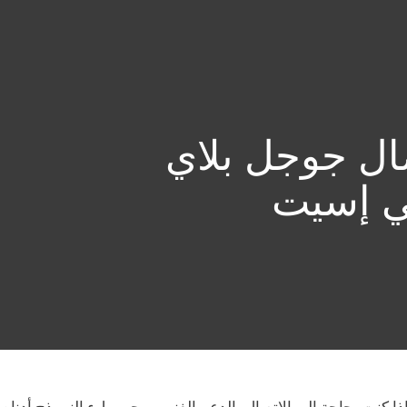
معلومات ع
ماذا ESET؟
ال جوجل بلاي
 إسيت
ذا كنت بحاجة إلى الاتصال بالدعم الفني، يرجى ملء النموذج أدناه.