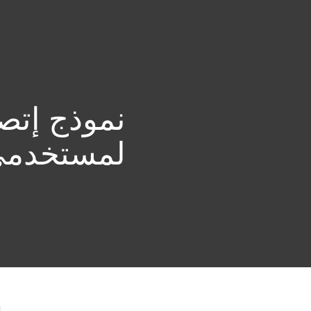
للمنزل
للأعمال
ME
Google Play contact form
Support
حماية للمنزل
التحميل
ل
نموذج إتص
لمستخدمي
إ