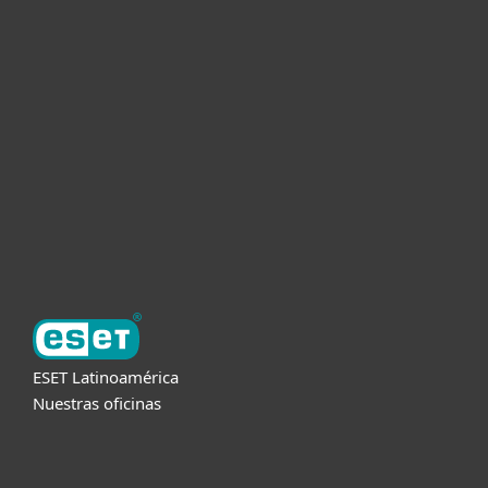
Hogar
Empresas
Partners
Soporte
Acerca de ESET
ESET Latinoamérica
Nuestras oficinas