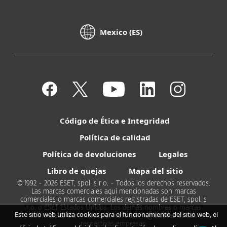
Mexico (ES)
Código de Ética e Integridad
Política de calidad
Política de devoluciones
Legales
Libro de quejas
Mapa del sitio
© 1992 - 2026 ESET, spol. s r.o. - Todos los derechos reservados.
Las marcas comerciales aquí mencionadas son marcas
comerciales o marcas comerciales registradas de ESET, spol. s
r.o. o ESET Estados Unidos. Los demás nombres o marcas
Este sitio web utiliza cookies para el funcionamiento del sitio web, el
comerciales son marcas comerciales registradas de sus
respectivas empresas.