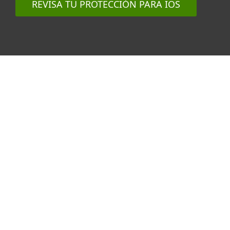
REVISA TU PROTECCIÓN PARA IOS
¿Por qué no hay antivirus
para iOS?
En un iPhone o iPad, las aplicaciones
pueden comunicarse entre sí sólo de
forma muy limitada. No hay
excepciones para las apps de
seguridad, por lo que una aplicación