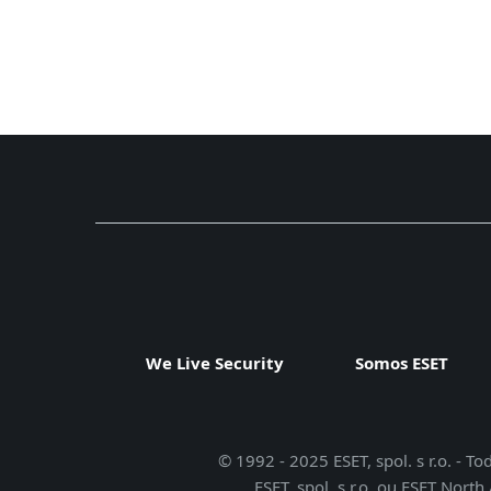
We Live Security
Somos ESET
© 1992 - 2025 ESET, spol. s r.o. - T
ESET, spol. s r.o. ou ESET Nor