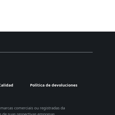
 Calidad
Política de devoluciones
o marcas comerciais ou registradas da
s de suas respectivas empresas.