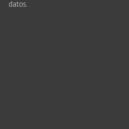
datos.
Módulos clave
Protección
Mobile
Cifrado del disco
moderna para
Threat
completo
endpoints
Defense
Ver todas las
características