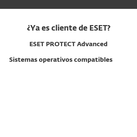
¿Ya es cliente de ESET?
ESET PROTECT Advanced
Sistemas operativos compatibles
Para computadoras
Windows
macOS
Linux
Nota:
Las funciones y la funcionalidad
exactas pueden variar según el sistema