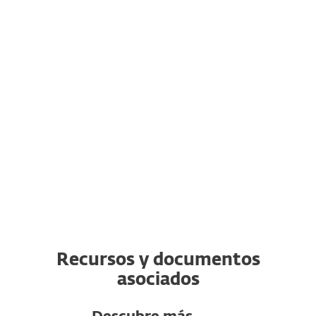
Transferir una suscripción a otro
dispositivo
Puedes transferir una suscripción válida
de ESET a un dispositivo completamente
nuevo desde el original. Además, puedes
cambiar de un sistema operativo a otro.
Recursos y documentos
asociados