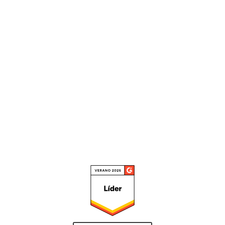
se puede ver fácilmente el
entorno. Me gusta la gestión de
parches, el control de dispositivos
y el análisis sandbox porque
realmente me permite calibrar
las políticas de seguridad"
Leer la reseña completa