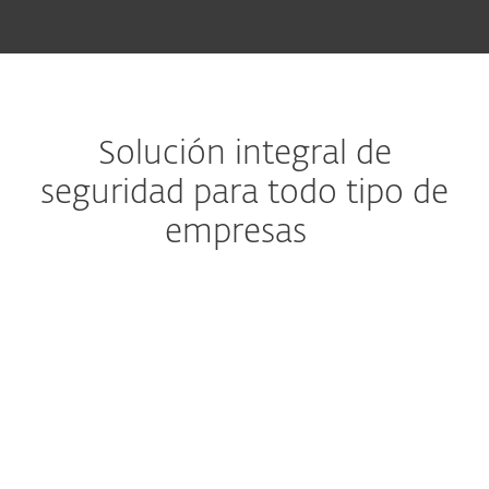
Solución integral de
seguridad para todo tipo de
empresas
Defensa avanzada contra amenazas
Prevenga amenazas 0-day
Tecnología multicapa avanzada
Protege computadoras,
dispositivos móviles,