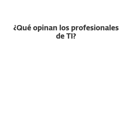
¿Qué opinan los profesionales
de TI?
Seguridad de endpoint
confiable que
simplemente funciona
Raja G., Gerente Senior de
Proyectos
"En particular, me gusta lo fácil
que es implementar en Windows,
Mac y servidores usando ESET
PROTECT. Es una consola limpia y