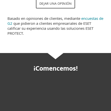
DEJAR UNA OPINIÓN
Basado en opiniones de clientes, mediante
encuestas de
G2
que pidieron a clientes empresariales de ESET
calificar su experiencia usando las soluciones ESET
PROTECT.
¡Comencemos!
Compre online
Pruebe antes de comprar
Contactar a ventas