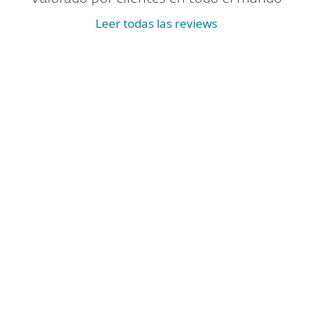
Leer todas las reviews
Seguridad IT avanzada para las grandes
empresas
Precio disponible bajo solicitud
Déjanos tus detalles de contacto para recibir una
oferta adaptada a las necesidades de tu
empresa.