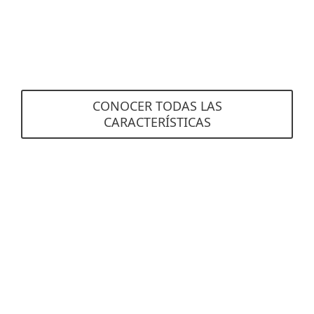
seguridad personalizadas.
Esta funcionalidad está disponible únicamente
con una cuenta de ESET PROTECT Hub.
CONOCER TODAS LAS
CARACTERÍSTICAS
Requisitos del sistema
Opciones de implementación
compatibles
Cloud
On-premise