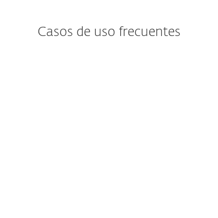
Casos de uso frecuentes
¿Te preocupa la
violación de datos?
Las empresas deben alertar
continuamente a sus colaboradores sobre
incidentes de violaciones de datos.
Ver solución de ESET