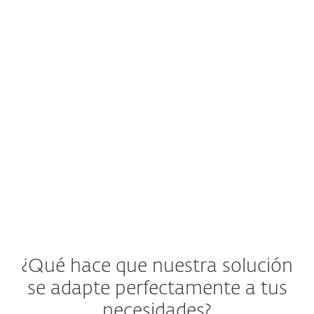
contraseñas débiles?
Los usuarios tienden a utilizar las mismas
claves en múltiples aplicaciones y
servicios web, lo que pone en riesgo a las
empresas.
Ver solución de ESET
¿Qué hace que nuestra solución
se adapte perfectamente a tus
necesidades?