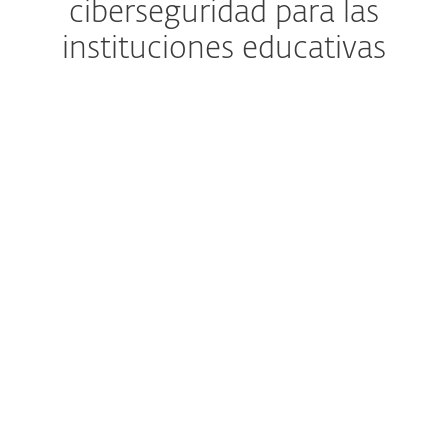
ciberseguridad para las
instituciones educativas
Las amenazas de ransomware
están aumentando
Las escuelas y universidades son cada vez
más blanco de ataques de ransomware,
phishing y ataques a la cadena de
suministro. Estas amenazas pueden
interrumpir el aprendizaje, comprometer
datos confidenciales de estudiantes y
personal académico, y dañar la confianza
en la institución. Proteger la continuidad
operativa y resguardar la información
personal es ahora una prioridad para los