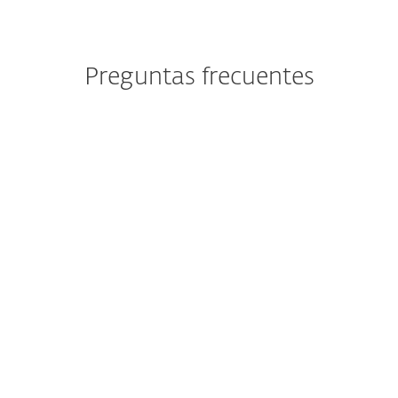
Preguntas frecuentes
¿Cómo ayuda ESET a las
escuelas con equipos de TI
limitados?
¿Cómo protege ESET contra el
ransomware en entornos
educativos?
¿ESET protege las
herramientas de aprendizaje y
colaboración basadas en la