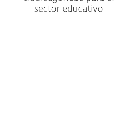
sector educativo
Seguridad más simple para
entornos de TI escolares
complejos
Mantener al día aspectos básicos de
seguridad como la aplicación de parches,