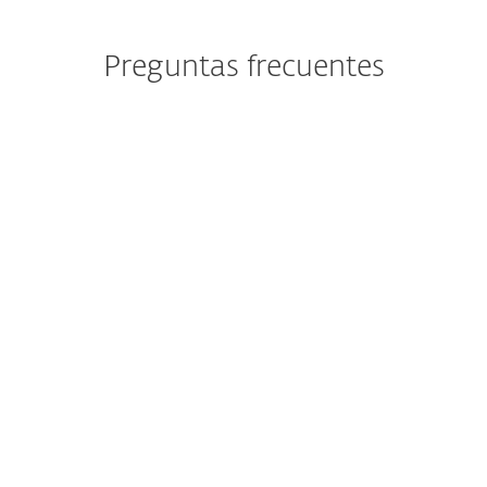
Preguntas frecuentes
Actualmente tengo instalado
ESET Cyber Security. ¿Qué
implicaciones tiene el cambio
para mí?
¿Cómo descargo/instalo ESET
Cyber Security?
¿Aún puedo comprar ESET
Cyber Security?
¿Puedo probar ESET Cyber
Security antes de comprar?