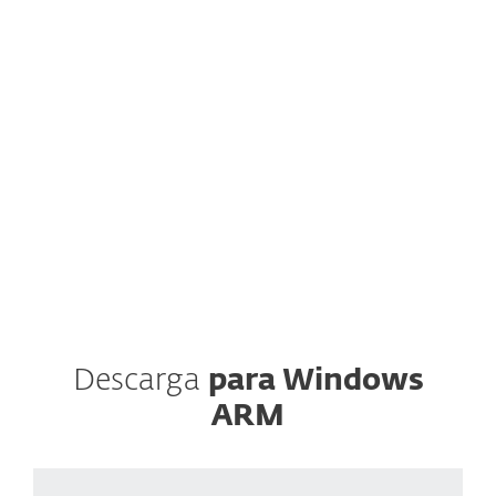
ESET, spol. s.r.o. se toma muy en serio la
protección de datos. Toda la información
recopilada a través de este sitio web se procesa
únicamente con fines de marketing. Entiendo
que puedo excluirme en cualquier momento.
Leer la política de privacidad
Descarga
para Windows
ARM