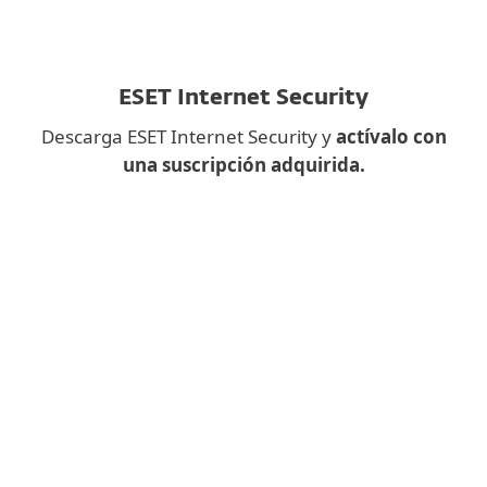
ESET Internet Security
Descarga ESET Internet Security y
actívalo con
una suscripción adquirida.
¿Descargar una aplicación de
escritorio en el móvil?
En su lugar, rellene el siguiente
formulario y le enviaremos el enlace de