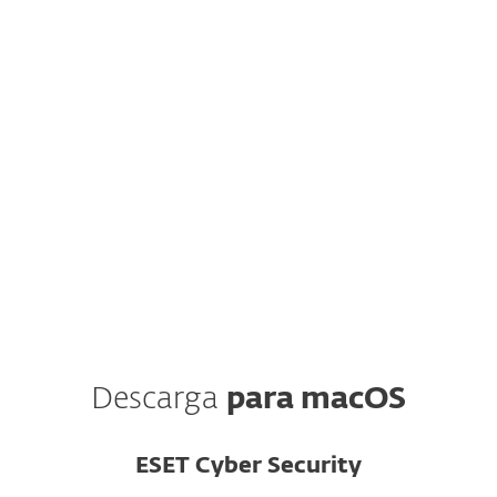
NOTA: ¿Estás seguro de que deseas
descargar e instalar tu protección
manualmente?
El portal web y la aplicación móvil de ESET
HOME están incluidos gratis con tu suscripción y
ahorran tiempo al administrar la protección en
múltiples dispositivos.
Crea tu cuenta
Descarga
para macOS
ESET Cyber Security