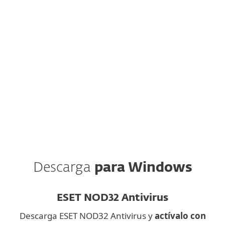
send the installation link to your email.
ESET, spol. s.r.o. se toma muy en serio la
protección de datos. Toda la información
recopilada a través de este sitio web se procesa
únicamente con fines de marketing. Entiendo
que puedo excluirme en cualquier momento.
Leer la política de privacidad
Descarga
para Windows
ESET NOD32 Antivirus
Descarga ESET NOD32 Antivirus y
actívalo con