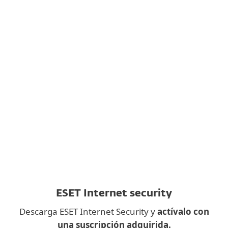
simply send the installation link to your email.
ESET, spol. s.r.o. se toma muy en serio la
protección de datos. Toda la información
recopilada a través de este sitio web se procesa
únicamente con fines de marketing. Entiendo
que puedo excluirme en cualquier momento.
Leer la política de privacidad
ESET Internet security
Descarga ESET Internet Security y
actívalo con
una suscripción adquirida.