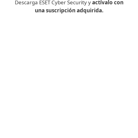
Descarga ESET Cyber Security y
actívalo con
una suscripción adquirida.
¿Descargar una aplicación de
escritorio en el móvil?
En su lugar, rellene el siguiente
formulario y le enviaremos el enlace de
descarga de
ESET Cyber Security
a su
correo electrónico.
To download
ESET Cyber Security
for desktop,
sign in to your
ESET HOME account
and simply