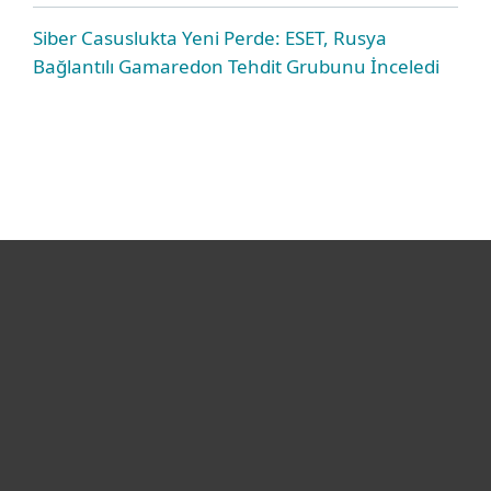
Siber Casuslukta Yeni Perde: ESET, Rusya
Bağlantılı Gamaredon Tehdit Grubunu İnceledi
Bireysel
Kurumsal
Destek
ESET Hakkında