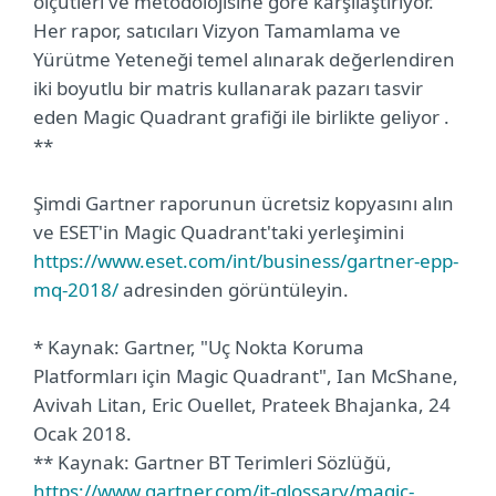
ölçütleri ve metodolojisine göre karşılaştırıyor.
Her rapor, satıcıları Vizyon Tamamlama ve
Yürütme Yeteneği temel alınarak değerlendiren
iki boyutlu bir matris kullanarak pazarı tasvir
eden Magic Quadrant grafiği ile birlikte geliyor .
**
Şimdi Gartner raporunun ücretsiz kopyasını alın
ve ESET'in Magic Quadrant'taki yerleşimini
https://www.eset.com/int/business/gartner-epp-
mq-2018/
adresinden görüntüleyin.
* Kaynak: Gartner, "Uç Nokta Koruma
Platformları için Magic Quadrant", Ian McShane,
Avivah Litan, Eric Ouellet, Prateek Bhajanka, 24
Ocak 2018.
** Kaynak: Gartner BT Terimleri Sözlüğü,
https://www.gartner.com/it-glossary/magic-