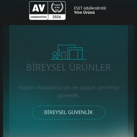
ESET ödüllendirildi:
Yılın Ürünü
BİREYSEL ÜRÜNLER
Kişisel cihazlarınız için en uygun çevrimiçi
güvenlik.
BIREYSEL GÜVENLIK