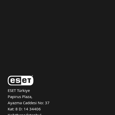
Bireysel
Kurumsal
Destek
ESET Hakkında
ESET Türkiye
Papirus Plaza,
Ayazma Caddesi No: 37
Kat: 8 D: 14 34406
Kağıthane/İstanbul