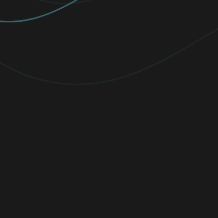
PREMIUM
VPN
, hassas dosyalar için
şifreleme
ve
son teknoloji tehdit algılama ile
korumanızı yükseltin.
Gerçek zamanlı antivirüs koruması