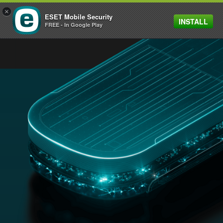
×
ESET Mobile Security
INSTALL
MENU
FREE - In Google Play