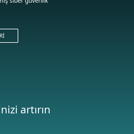
mış siber güvenlik
RI
izi artırın