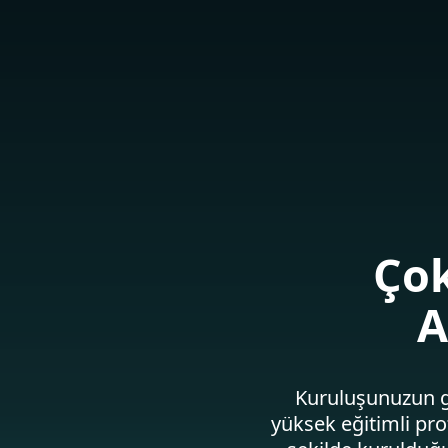
Bireysel
Kurumsal
TR
Kurumsal
Hizmetler
Platform
Çözümler
Çok
A
Kuruluşunuzun g
yüksek eğitimli pro