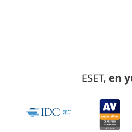
ESET,
en y