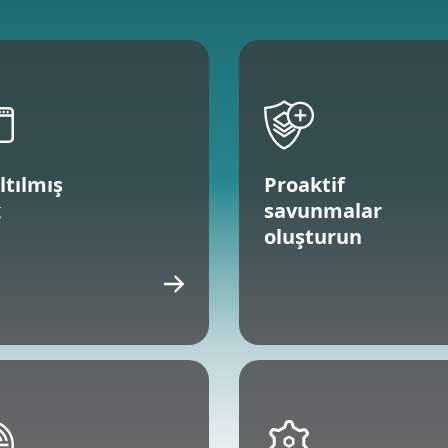
ltılmış
Proaktif
k
savunmalar
oluşturun