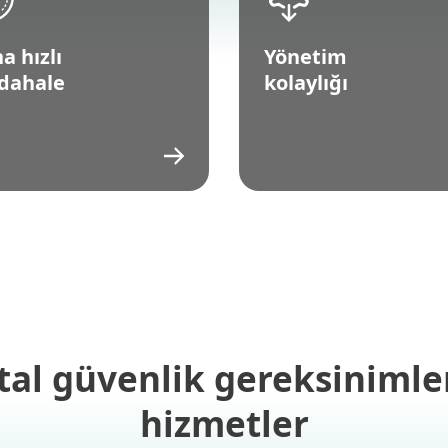
a hızlı
Yönetim
dahale
kolaylığı
ital güvenlik gereksinimle
hizmetler