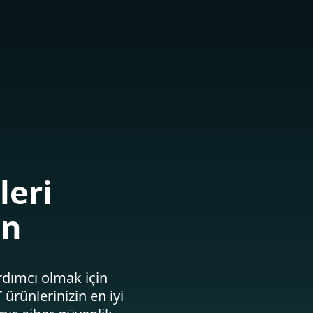
Hakkımızda
Blog
Mağaza
Türkiye
Kurumsal satış
Kullanıcı alanı
leri
ın
dımcı olmak için
ürünlerinizin en iyi