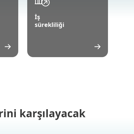
İş
sürekliliği
rini karşılayacak