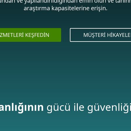
ndan ve yapılandırıldığından emin olun ve tanın
araştırma kapasitelerine erişin.
ZMETLERI KEŞFEDIN
MÜŞTERI HIKAYELE
nlığının
gücü ile güvenliğin