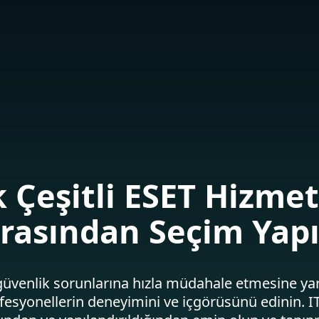
Hizmetler
İş Ortakları
Neden ESET
 Çeşitli ESET Hizmet
rasından Seçim Yap
üvenlik sorunlarına hızla müdahale etmesine yar
fesyonellerin deneyimini ve içgörüsünü edinin. IT 