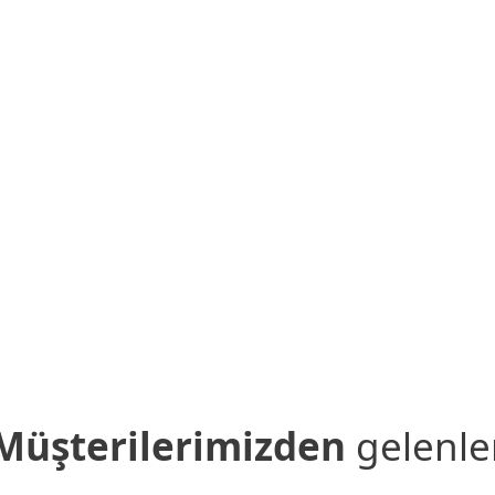
rafından beğenilen
ence hizmetleri
Müşterilerimizden
gelenle