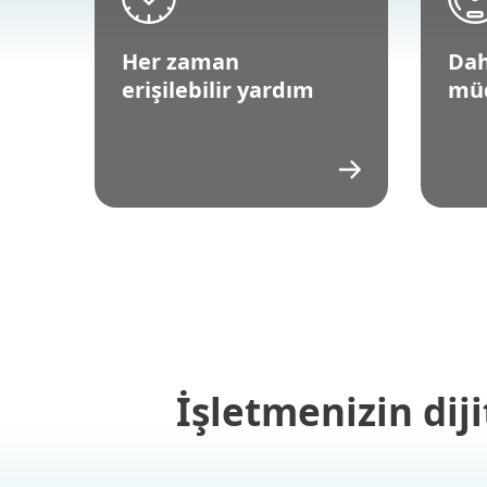
Her zaman
Dah
erişilebilir yardım
mü
İşletmenizin dij