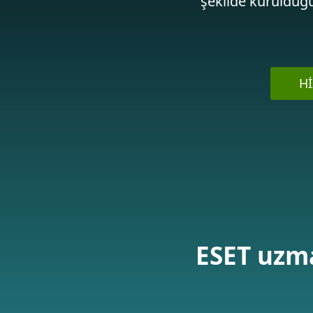
şekilde kurulduğu
HI
ESET uzma