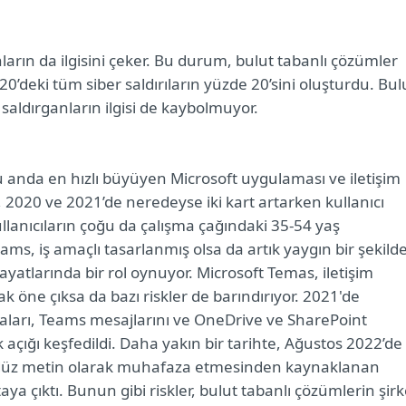
arın da ilgisini çeker. Bu durum, bulut tabanlı çözümler
2020’deki tüm siber saldırıların yüzde 20’sini oluşturdu. Bul
 saldırganların ilgisi de kaybolmuyor.
 anda en hızlı büyüyen Microsoft uygulaması ve iletişim
, 2020 ve 2021’de neredeyse iki kart artarken kullanıcı
llanıcıların çoğu da çalışma çağındaki 35-54 yaş
Teams, iş amaçlı tasarlanmış olsa da artık yaygın bir şekild
hayatlarında bir rol oynuyor. Microsoft Temas, iletişim
 öne çıksa da bazı riskler de barındırıyor. 2021'de
ostaları, Teams mesajlarını ve OneDrive ve SharePoint
 açığı keşfedildi. Daha yakın bir tarihte, Ağustos 2022’de
nde düz metin olarak muhafaza etmesinden kaynaklanan
taya çıktı. Bunun gibi riskler, bulut tabanlı çözümlerin şirk