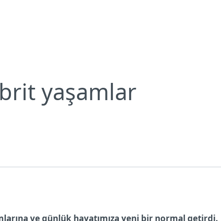
Bültenleri
2023’ün trendi hibrit yaşamlar
Neden ESET?
ibrit yaşamlar
arına ve günlük hayatımıza yeni bir normal getirdi.