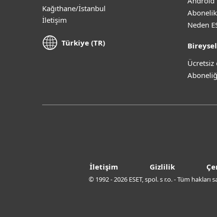
Android 
Kağıthane/İstanbul
Abonelik
İletişim
Neden E
Türkiye (TR)
Bireysel
Ücretsi
Aboneliğ
İletişim
Gizlilik
Çe
© 1992 - 2026 ESET, spol. s r.o. - Tüm hakları 