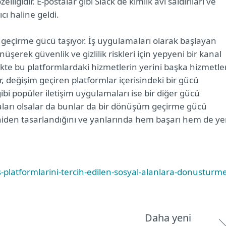
liğidir. E-postalar gibi Slack de kimlik avı saldırıları ve
ı haline geldi.
geçirme gücü taşıyor. İş uygulamaları olarak başlayan
üşerek güvenlik ve gizlilik riskleri için yepyeni bir kanal
likte bu platformlardaki hizmetlerin yerini başka hizmetle
r, değişim geçiren platformlar içerisindeki bir gücü
i popüler iletişim uygulamaları ise bir diğer gücü
arı olsalar da bunlar da bir dönüşüm geçirme gücü
yeniden tasarlandığını ve yanlarında hem başarı hem de ye
s-platformlarini-tercih-edilen-sosyal-alanlara-donusturm
Daha yeni