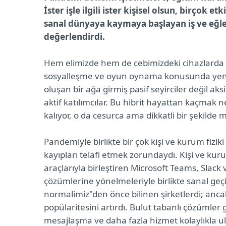
İster işle ilgili ister kişisel olsun, birçok e
sanal dünyaya kaymaya başlayan iş ve eğl
değerlendirdi.
Hem elimizde hem de cebimizdeki cihazlarda 
sosyalleşme ve oyun oynama konusunda yeni b
oluşan bir ağa girmiş pasif seyirciler değil ak
aktif katılımcılar. Bu hibrit hayattan kaçmak
kalıyor, o da cesurca ama dikkatli bir şekilde
Pandemiyle birlikte bir çok kişi ve kurum fizi
kayıpları telafi etmek zorundaydı. Kişi ve kurum
araçlarıyla birleştiren Microsoft Teams, Slack
çözümlerine yönelmeleriyle birlikte sanal geçi
normalimiz"den önce bilinen şirketlerdi; ancak
popülaritesini artırdı. Bulut tabanlı çözümler g
mesajlaşma ve daha fazla hizmet kolaylıkla ul