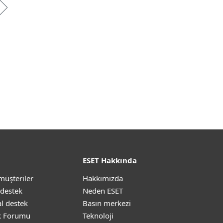
ESET Hakkında
müşteriler
Hakkımızda
 destek
Neden ESET
l destek
Basın merkezi
k Forumu
Teknoloji