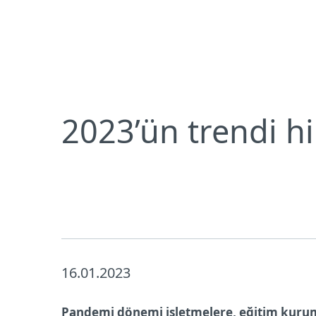
Bireysel
Kurumsal
TR
Neden ESET
Basın Merkezi
Basın 
Bireysel koruma
İndirin
2023’ün trendi h
16.01.2023
Pandemi dönemi işletmelere, eğitim kuruml