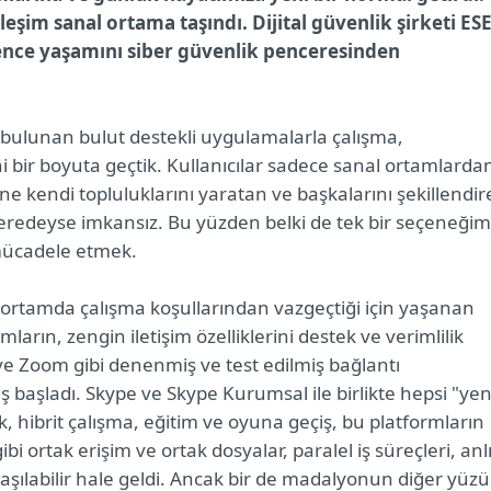
tkileşim sanal ortama taşındı. Dijital güvenlik şirketi ES
ence yaşamını siber güvenlik penceresinden
bulunan bulut destekli uygulamalarla çalışma,
ir boyuta geçtik. Kullanıcılar sadece sanal ortamlarda
sine kendi topluluklarını yaratan ve başkalarını şekillendi
 neredeyse imkansız. Bu yüzden belki de tek bir seçeneğim
 mücadele etmek.
ki ortamda çalışma koşullarından vazgeçtiği için yaşanan
ların, zengin iletişim özelliklerini destek ve verimlilik
 ve Zoom gibi denenmiş ve test edilmiş bağlantı
ş başladı. Skype ve Skype Kurumsal ile birlikte hepsi "yen
, hibrit çalışma, eğitim ve oyuna geçiş, bu platformların
ibi ortak erişim ve ortak dosyalar, paralel iş süreçleri, anl
aşılabilir hale geldi. Ancak bir de madalyonun diğer yüzü