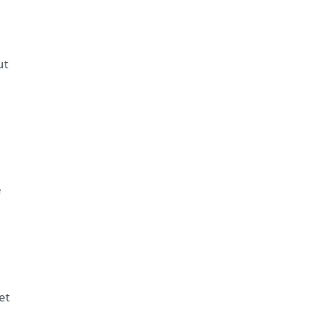
ut
e
et