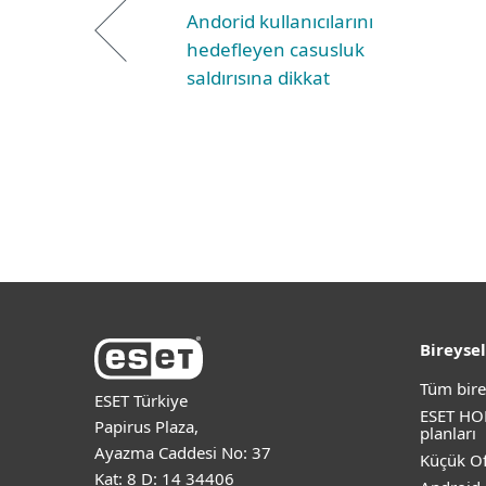
Andorid kullanıcılarını
hedefleyen casusluk
saldırısına dikkat
Bireysel
Tüm bire
ESET Türkiye
ESET HO
Papirus Plaza,
planları
Ayazma Caddesi No: 37
Küçük Of
Kat: 8 D: 14 34406