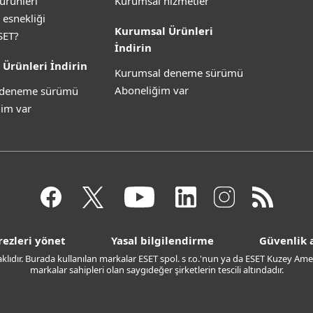
ürünleri
Kurumsal hizmetler
 esnekliği
Kurumsal Ürünleri
SET?
İndirin
 Ürünleri İndirin
Kurumsal deneme sürümü
Aboneliğim var
z deneme sürümü
im var
rezleri yönet
Yasal bilgilendirme
Güvenlik a
saklıdır. Burada kullanılan markalar ESET spol. s r.o.'nun ya da ESET Kuzey Amer
markalar sahipleri olan saygıdeğer şirketlerin tescili altındadır.