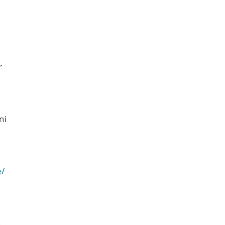
r
ni
e/