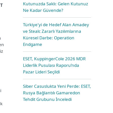
Kutunuzda Saklı: Gelen Kutunuz
ET
Ne Kadar Güvende?
Türkiye'yi de Hedef Alan Amadey
ve Stealc Zararlı Yazılımlarına
Küresel Darbe: Operation
n
Endgame
ren
iz
ESET, KuppingerCole 2026 MDR
Liderlik Pusulası Raporu’nda
Pazar Lideri Seçildi
Siber Casuslukta Yeni Perde: ESET,
i
Rusya Bağlantılı Gamaredon
Tehdit Grubunu İnceledi
ık