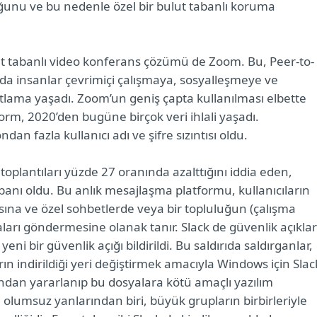
uğunu ve bu nedenle özel bir bulut tabanlı koruma
lut tabanlı video konferans çözümü de Zoom. Bu, Peer-to-
da insanlar çevrimiçi çalışmaya, sosyalleşmeye ve
atlama yaşadı. Zoom’un geniş çapta kullanılması elbette
atform, 2020’den bugüne birçok veri ihlali yaşadı.
n fazla kullanıcı adı ve şifre sızıntısı oldu.
toplantıları yüzde 27 oranında azalttığını iddia eden,
banı oldu. Bu anlık mesajlaşma platformu, kullanıcıların
ına ve özel sohbetlerde veya bir topluluğun (çalışma
ları göndermesine olanak tanır. Slack de güvenlik açıklar
yeni bir güvenlik açığı bildirildi. Bu saldırıda saldırganlar,
ın indirildiği yeri değiştirmek amacıyla Windows için Slac
ndan yararlanıp bu dosyalara kötü amaçlı yazılım
n olumsuz yanlarından biri, büyük grupların birbirleriyle