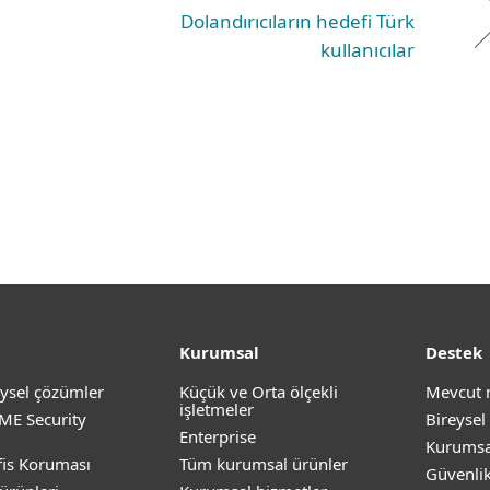
Dolandırıcıların hedefi Türk
kullanıcılar
Kurumsal
Destek
ysel çözümler
Küçük ve Orta ölçekli
Mevcut 
işletmeler
ME Security
Bireysel
Enterprise
Kurumsa
is Koruması
Tüm kurumsal ürünler
Güvenli