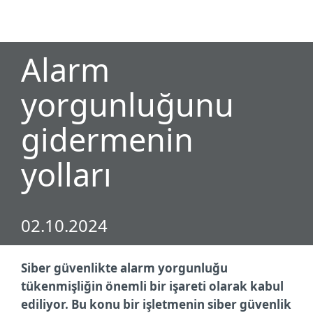
MENU
Alarm
yorgunluğunu
gidermenin
yolları
02.10.2024
Siber güvenlikte alarm yorgunluğu
tükenmişliğin önemli bir işareti olarak kabul
ediliyor. Bu konu bir işletmenin siber güvenlik