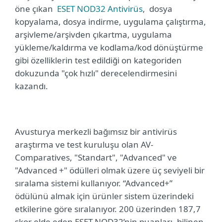
öne çıkan
ESET NOD32 Antivirüs
,
dosya
kopyalama, dosya indirme, uygulama çalıştırma,
arşivleme/arşivden çıkartma, uygulama
yükleme/kaldırma ve kodlama/kod dönüştürme
gibi özelliklerin test edildiği on kategoriden
dokuzunda "çok hızlı" derecelendirmesini
kazandı.
Avusturya merkezli bağımsız bir antivirüs
araştırma ve test kuruluşu olan AV-
Comparatives,
"Standart", "Advanced" ve
"Advanced +" ödülleri olmak üzere üç seviyeli bir
sıralama sistemi kullanıyor. “Advanced+”
ödülünü almak için ürünler sistem üzerindeki
etkilerine göre sıralanıyor. 200 üzerinden 187,7
skor elde eden ESET NOD32’nin puanları, bilinen