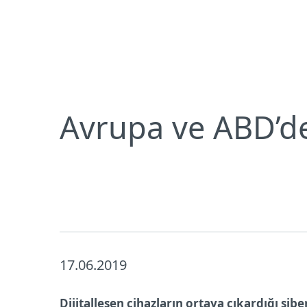
Bireysel
Kurumsal
Avrupa ve ABD’de IoT cihaz güvenliği için yasa ge
Bireysel koruma
İndirin
Avrupa ve ABD’de 
17.06.2019
Dijitalleşen cihazların ortaya çıkardığı si