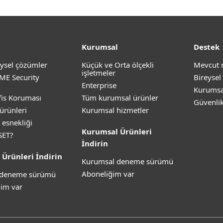
Kurumsal
Destek
ysel çözümler
Küçük ve Orta ölçekli
Mevcut 
işletmeler
ME Security
Bireysel
Enterprise
Kurumsa
is Koruması
Tüm kurumsal ürünler
Güvenli
ürünleri
Kurumsal hizmetler
 esnekliği
Kurumsal Ürünleri
SET?
İndirin
 Ürünleri İndirin
Kurumsal deneme sürümü
Aboneliğim var
z deneme sürümü
im var