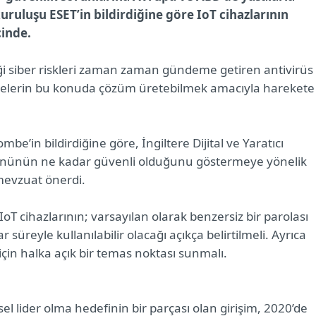
uruluşu ESET’in bildirdiğine göre IoT cihazlarının
çinde.
eği siber riskleri zaman zaman gündeme getiren antivirüs
 ülkelerin bu konuda çözüm üretebilmek amacıyla harekete
be’in bildirdiğine göre, İngiltere Dijital ve Yaratıcı
rününün ne kadar güvenli olduğunu göstermeye yönelik
 mevzuat önerdi.
IoT cihazlarının; varsayılan olarak benzersiz bir parolası
süreyle kullanılabilir olacağı açıkça belirtilmeli. Ayrıca
 için halka açık bir temas noktası sunmalı.
el lider olma hedefinin bir parçası olan girişim, 2020’de