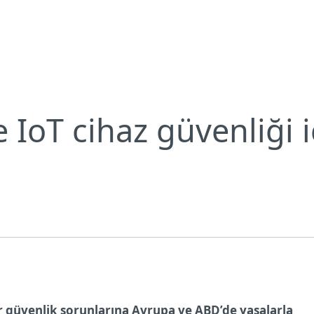
liyor
Neden ESET?
IoT cihaz güvenliği i
ber güvenlik sorunlarına Avrupa ve ABD’de yasalarla