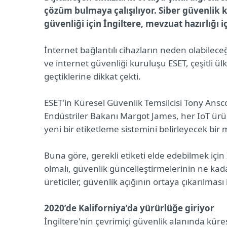
çözüm bulmaya çalışılıyor. Siber güvenlik k
güvenliği için İngiltere, mevzuat hazırlığı i
İnternet bağlantılı cihazların neden olabilec
ve internet güvenliği kuruluşu ESET, çeşitli
geçtiklerine dikkat çekti.
ESET'in Küresel Güvenlik Temsilcisi Tony Anscom
Endüstriler Bakanı Margot James, her IoT ü
yeni bir etiketleme sistemini belirleyecek bir
Buna göre, gerekli etiketi elde edebilmek için 
olmalı, güvenlik güncelleştirmelerinin ne kadar 
üreticiler, güvenlik açığının ortaya çıkarılması
2020’de Kaliforniya‘da yürürlüğe giriyor
İngiltere'nin çevrimiçi güvenlik alanında küres