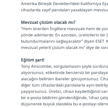
Amerika Birleşik Devletleri’deki Kaliforniya Ey
cihazlarda zayıf parolaları yasaklayan mevzua
Mevzuat çözüm olacak mı?
“Hem önerilen İngiltere mevzuatı hem de yür
yönde adımlardır. En azından, üreticilerin bir
bulundurmalarını sağlayacaktır” diyen ESET 
mevzuat yeterli çözüm olacak mı” diye de sor
Eğitim şart!
Tony Anscombe, sorgulamasını şöyle sürdürüyor
alıyorsunuz, etiketinde benzersiz bir parolay
alacağını belirten ibareler görüyorsunuz. Cihaz
diğer tüm cihazlardaki parolalarla aynı belirliy
yaşıyorsunuz. Üretici, cihazı kaydettiğinizi v
bir e-posta bildirimi gönderdiğinde, ‘cihaz çalı
düşünerek büyük olasılıkla bu e-postayı silersi