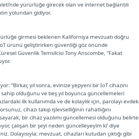
aleti’nde yürürlüğe girecek olan ve internet bağlantılı
tın yolundan gidiyor.
ürlüğe girmesi beklenen Kaliforniya mevzuatı doğru
 IoT ürünü geliştirirken güvenliği göz önünde
Küresel Güvenlik Temsilcisi Tony Anscombe, “Fakat
uyor.
: “Birkaç yıl sonra, evinize yepyeni bir IoT cihazını
a sahip olduğunu ve beş yıl boyunca güncellemeleri
lardaki ilk kullanımda ve de kolaylık için, parolayı evdek
orsunuz, cihazı takıp işlevselliğinin rahatlığını
arsayarak, bir cihaz yazılımı güncellemesi olduğunu belirt
şıyor, çalışan bir şeyi neden güncelleyeyim ki’ diye
niz. Dolayısıyla; mevzuat, cihazları kutudan çıktığı gibi