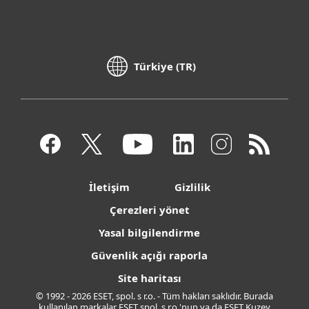
Türkiye (TR)
İletişim
Gizlilik
Çerezleri yönet
Yasal bilgilendirme
Güvenlik açığı raporla
Site haritası
© 1992 - 2026 ESET, spol. s r.o. - Tüm hakları saklıdır. Burada
kullanılan markalar ESET spol. s r.o.'nun ya da ESET Kuzey