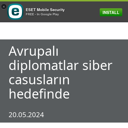
×
ESET Mobile Security
INSTALL
MENU
FREE - In Google Play
Avrupalı
diplomatlar siber
casusların
hedefinde
20.05.2024