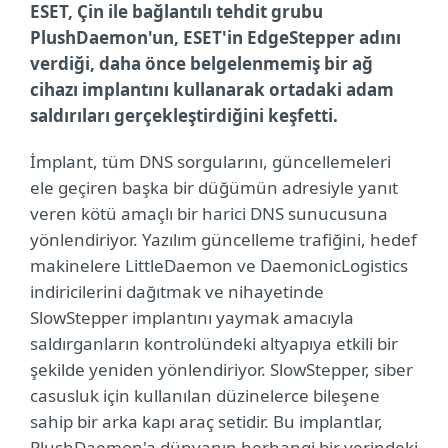
ESET, Çin ile bağlantılı tehdit grubu
PlushDaemon'un, ESET'in EdgeStepper adını
verdiği, daha önce belgelenmemiş bir ağ
cihazı implantını kullanarak ortadaki adam
saldırıları gerçekleştirdiğini keşfetti.
İmplant, tüm DNS sorgularını, güncellemeleri
ele geçiren başka bir düğümün adresiyle yanıt
veren kötü amaçlı bir harici DNS sunucusuna
yönlendiriyor. Yazılım güncelleme trafiğini, hedef
makinelere LittleDaemon ve DaemonicLogistics
indiricilerini dağıtmak ve nihayetinde
SlowStepper implantını yaymak amacıyla
saldırganların kontrolündeki altyapıya etkili bir
şekilde yeniden yönlendiriyor. SlowStepper, siber
casusluk için kullanılan düzinelerce bileşene
sahip bir arka kapı araç setidir. Bu implantlar,
PlushDaemon'a dünyanın herhangi bir yerindeki