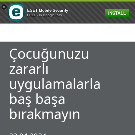
×
ESET Mobile Security
INSTALL
MENU
FREE - In Google Play
Çocuğunuzu
zararlı
uygulamalarla
baş başa
bırakmayın