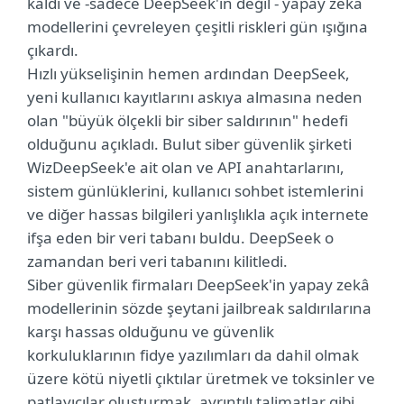
kaldı ve -sadece DeepSeek'in değil - yapay zekâ
modellerini çevreleyen çeşitli riskleri gün ışığına
çıkardı.
Hızlı yükselişinin hemen ardından DeepSeek,
yeni kullanıcı kayıtlarını askıya almasına neden
olan "büyük ölçekli bir siber saldırının" hedefi
olduğunu açıkladı. Bulut siber güvenlik şirketi
WizDeepSeek'e ait olan ve API anahtarlarını,
sistem günlüklerini, kullanıcı sohbet istemlerini
ve diğer hassas bilgileri yanlışlıkla açık internete
ifşa eden bir veri tabanı buldu. DeepSeek o
zamandan beri veri tabanını kilitledi.
Siber güvenlik firmaları DeepSeek'in yapay zekâ
modellerinin sözde şeytani jailbreak saldırılarına
karşı hassas olduğunu ve güvenlik
korkuluklarının fidye yazılımları da dahil olmak
üzere kötü niyetli çıktılar üretmek ve toksinler ve
patlayıcılar oluşturmak, ayrıntılı talimatlar gibi