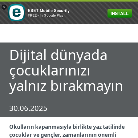
×
ESET Mobile Security
INSTALL
MENU
FREE - In Google Play
Dijital dünyada
çocuklarınızı
yalnız bırakmayın
30.06.2025
Okulların kapanmasıyla birlikte yaz tatilinde
çocuklar ve gençler, zamanlarının önemli