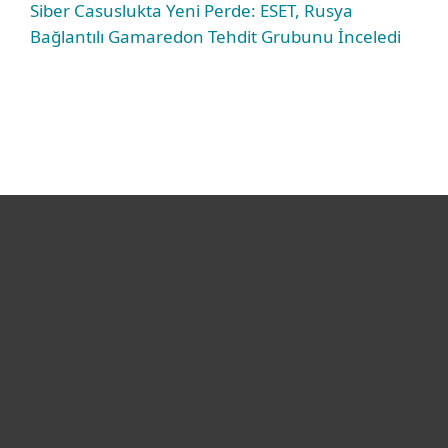
Siber Casuslukta Yeni Perde: ESET, Rusya
Bağlantılı Gamaredon Tehdit Grubunu İnceledi
Bireysel
Kurumsal
Destek
ESET Hakkında