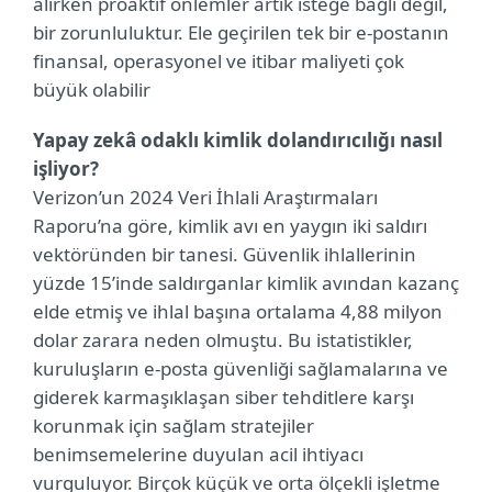
alırken proaktif önlemler artık isteğe bağlı değil,
bir zorunluluktur. Ele geçirilen tek bir e-postanın
finansal, operasyonel ve itibar maliyeti çok
büyük olabilir
Yapay zekâ odaklı kimlik dolandırıcılığı nasıl
işliyor?
Verizon’un 2024 Veri İhlali Araştırmaları
Raporu’na göre, kimlik avı en yaygın iki saldırı
vektöründen bir tanesi. Güvenlik ihlallerinin
yüzde 15’inde saldırganlar kimlik avından kazanç
elde etmiş ve ihlal başına ortalama 4,88 milyon
dolar zarara neden olmuştu. Bu istatistikler,
kuruluşların e-posta güvenliği sağlamalarına ve
giderek karmaşıklaşan siber tehditlere karşı
korunmak için sağlam stratejiler
benimsemelerine duyulan acil ihtiyacı
vurguluyor. Birçok küçük ve orta ölçekli işletme