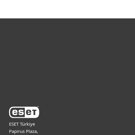
Bireysel
Kurumsal
Destek
ESET Hakkında
ESET Türkiye
Papirus Plaza,