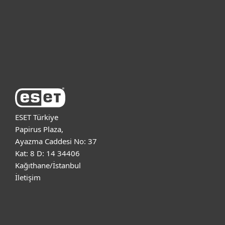
Kurumsal
Destek
ESET Hakkında
ESET Türkiye
Papirus Plaza,
Ayazma Caddesi No: 37
Kat: 8 D: 14 34406
Kağıthane/İstanbul
İletişim