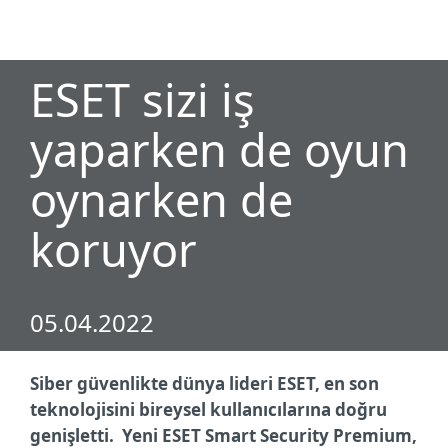
MENU
ESET sizi iş
yaparken de oyun
oynarken de
koruyor
05.04.2022
Siber güvenlikte dünya lideri ESET, en son
teknolojisini bireysel kullanıcılarına doğru
genişletti. Yeni ESET Smart Security Premium,