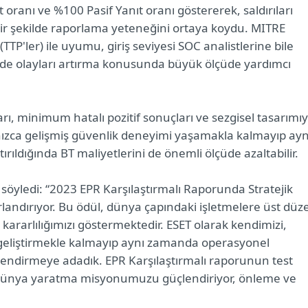
oranı ve %100 Pasif Yanıt oranı göstererek, saldırıları
ir şekilde raporlama yeteneğini ortaya koydu. MITRE
TTP'ler) ile uyumu, giriş seviyesi SOC analistlerine bile
nde olayları artırma konusunda büyük ölçüde yardımcı
ı, minimum hatalı pozitif sonuçları ve sezgisel tasarımıy
lnızca gelişmiş güvenlik deneyimi yaşamakla kalmayıp ayn
rıldığında BT maliyetlerini de önemli ölçüde azaltabilir.
öyledi: “2023 EPR Karşılaştırmalı Raporunda Stratejik
rlandırıyor. Bu ödül, dünya çapındaki işletmelere üst düz
rarlılığımızı göstermektedir. ESET olarak kendimizi,
ı geliştirmekle kalmayıp aynı zamanda operasyonel
çlendirmeye adadık. EPR Karşılaştırmalı raporunun test
tal dünya yaratma misyonumuzu güçlendiriyor, önleme ve