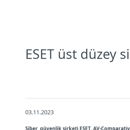
Bireysel
Kurumsal
ESET üst düzey siber güvenlik çözümleri sunuyor
Bireysel koruma
İndirin
ESET üst düzey s
03.11.2023
Siber güvenlik şirketi ESET, AV-Comparati