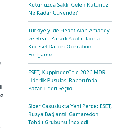
Kutunuzda Saklı: Gelen Kutunuz
Ne Kadar Güvende?
Türkiye'yi de Hedef Alan Amadey
ve Stealc Zararlı Yazılımlarına
n
Küresel Darbe: Operation
Endgame
,
k
ESET, KuppingerCole 2026 MDR
Liderlik Pusulası Raporu’nda
i
Pazar Lideri Seçildi
ez
Siber Casuslukta Yeni Perde: ESET,
Rusya Bağlantılı Gamaredon
Tehdit Grubunu İnceledi
m
T