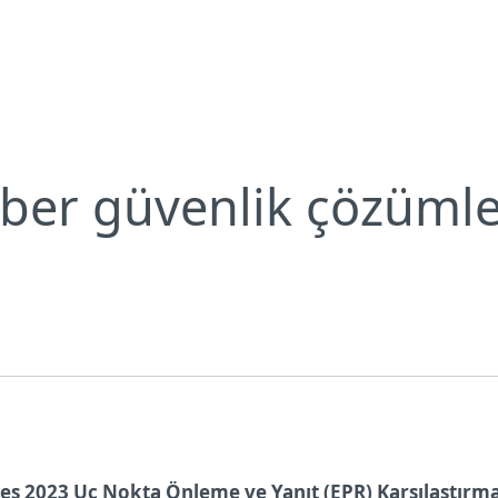
Neden ESET?
iber güvenlik çözüml
ves 2023 Uç Nokta Önleme ve Yanıt (EPR) Karşılaştırm