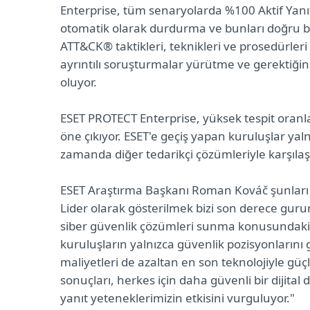
Enterprise, tüm senaryolarda %100 Aktif Yanıt 
otomatik olarak durdurma ve bunları doğru b
ATT&CK® taktikleri, teknikleri ve prosedürleri (
ayrıntılı soruşturmalar yürütme ve gerektiği
oluyor.
ESET PROTECT Enterprise, yüksek tespit oranlar
öne çıkıyor. ESET'e geçiş yapan kuruluşlar ya
zamanda diğer tedarikçi çözümleriyle karşılaştı
ESET Araştırma Başkanı Roman Kováč şunları s
Lider olarak gösterilmek bizi son derece guru
siber güvenlik çözümleri sunma konusundaki ka
kuruluşların yalnızca güvenlik pozisyonların
maliyetleri de azaltan en son teknolojiyle gü
sonuçları, herkes için daha güvenli bir diji
yanıt yeteneklerimizin etkisini vurguluyor."