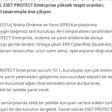
i. ESET PROTECT Enterprise yüksek tespit oranları,
l tasarımıyla öne çıkıyor.
23 Uç Nokta Önleme ve Yanıt (EPR) Karşılaştırma
 Saygın bağımsız test kuruluşu AV-Comparatives tarafında
OTECT Enterprise, önleme ve yanıt testlerinde dünya
çiyi geride bıraktı. Ortaya çıkan EPR CyberRisk Quadrant
lanan tasarruflar, ürün satın alma, operasyonel doğrulu
ROTECT Enterprise sürüm 10.1, kuruluşlar için çok öneml
e yanıt yetenekleri geliştirme konusundaki etkisini bir k
itleri kurumsal ağları ihlal etmeden önce durdurarak,
ili bir şekilde yanıt verdi.
 senaryolarda etkili bir şekilde koruyan ve test edilen tü
aşan bir dizi koruma sergiledi. Genel olarak ESET PROTEC