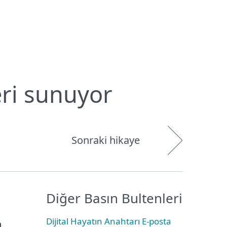
Hakkımızda
Blog
Mağaza
Türkiye
Kullanıcı alanı
eri sunuyor
Sonraki hikaye
Diğer Basın Bultenleri
Dijital Hayatın Anahtarı E-posta
a