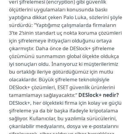
veri şifrelemesi (encryption) gibi güvenlik
ölçütlerini uygulamaları konusunda baskı
yaptığına dikkat çeken Palo Luka, sözlerini şöyle
sürdürdü: ”Yaptığımız çalışmalarda firmaların
3’te 2’sinin standart uç nokta koruma çözümleri
için şifrelemeye ihtiyaçları olduğunu ortaya
çıkarmıştır. Daha önce de DESlock+ şifreleme
çözümünü sunmamızın global ölçekte oldukça
iyi sonuçları oldu. İnanıyoruz ki müşterilerimiz
bu ortaklığı ileriye götürdüğümüz için mutlu
olacaklardır. Büyük şifreleme teknolojisiyle
DESlock+ çözümleri, ESET güvenlik ürünlerini
tamamlamayı sağlayacaktır.”
DESlock+ nedir?
DESlock+, her ölçekteki firma için kolay ve güçlü
şifreleme ya da bir başka ifadeyle kripotalama
sağlıyor. Kullanıcılar, bu yazılımla sürücülerini,
çıkarılabilir medyalarını, dosya ve e-postalarını
şifreleyerek, siber saldırı ve siber hırsızlıklara