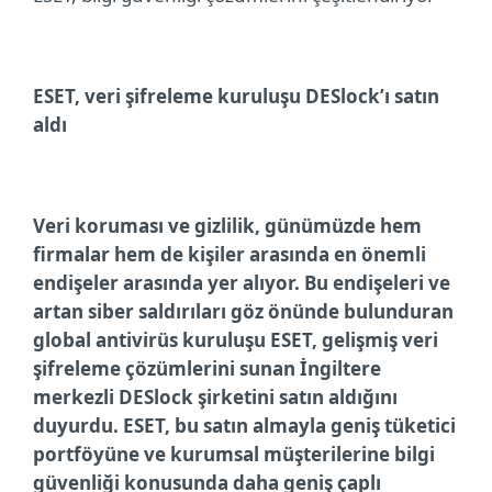
ESET, v
eri şifreleme kuruluşu
DESlock’ı
satın
aldı
Veri koruması ve gizlilik, günümüzde hem
firmalar hem de kişiler arasında en önemli
endişeler arasında yer alıyor. Bu endişeleri ve
artan siber saldırıları göz önünde bulunduran
g
lobal antivirüs kuruluşu ESET, gelişmiş veri
şifreleme çözümlerini sunan İngiltere
merkezli
DESlock şirketini satın aldığını
duyurdu. ESET, bu satın almayla geniş tüketici
portföyüne ve kurumsal müşterilerine bilgi
güvenliği konusunda daha geniş çaplı