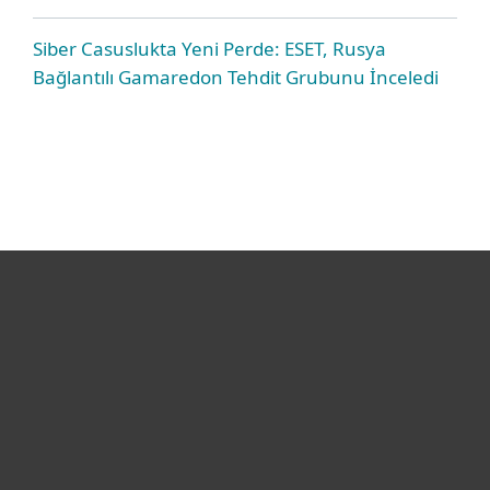
Siber Casuslukta Yeni Perde: ESET, Rusya
Bağlantılı Gamaredon Tehdit Grubunu İnceledi
Bireysel
Kurumsal
Destek