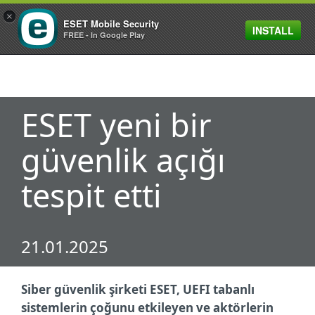
×
ESET Mobile Security
INSTALL
MENU
FREE - In Google Play
ESET yeni bir
güvenlik açığı
tespit etti
21.01.2025
Siber güvenlik şirketi ESET, UEFI tabanlı
sistemlerin çoğunu etkileyen ve aktörlerin