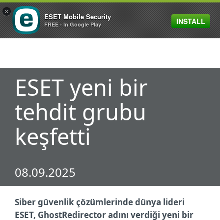
×
ESET Mobile Security
INSTALL
MENU
FREE - In Google Play
ESET yeni bir
tehdit grubu
keşfetti
08.09.2025
Siber güvenlik çözümlerinde dünya lideri
ESET, GhostRedirector adını verdiği yeni bir