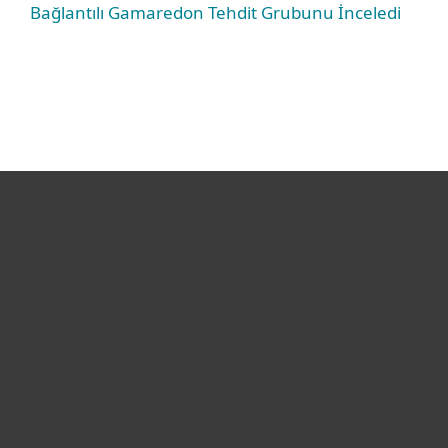
Bağlantılı Gamaredon Tehdit Grubunu İnceledi
Bireysel
Kurumsal
Destek
ESET Hakkında