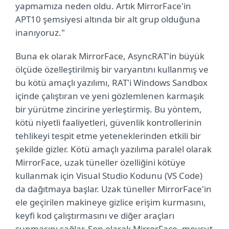
yapmamıza neden oldu. Artık MirrorFace'in
APT10 şemsiyesi altında bir alt grup olduğuna
inanıyoruz."
Buna ek olarak MirrorFace, AsyncRAT'in büyük
ölçüde özelleştirilmiş bir varyantını kullanmış ve
bu kötü amaçlı yazılımı, RAT'i Windows Sandbox
içinde çalıştıran ve yeni gözlemlenen karmaşık
bir yürütme zincirine yerleştirmiş. Bu yöntem,
kötü niyetli faaliyetleri, güvenlik kontrollerinin
tehlikeyi tespit etme yeteneklerinden etkili bir
şekilde gizler. Kötü amaçlı yazılıma paralel olarak
MirrorFace, uzak tüneller özelliğini kötüye
kullanmak için Visual Studio Kodunu (VS Code)
da dağıtmaya başlar. Uzak tüneller MirrorFace'in
ele geçirilen makineye gizlice erişim kurmasını,
keyfi kod çalıştırmasını ve diğer araçları
sunmasını sağlar. Son olarak MirrorFace, mevcut