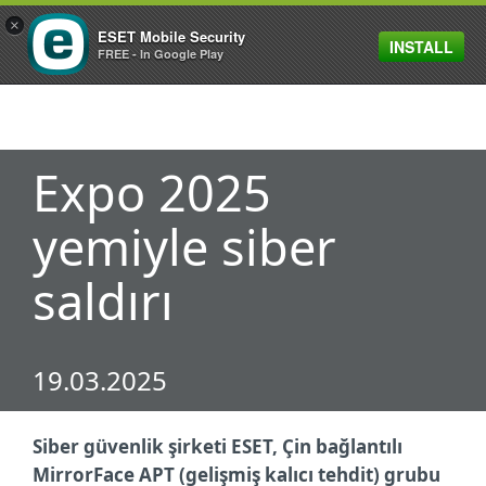
×
ESET Mobile Security
INSTALL
MENU
FREE - In Google Play
Expo 2025
yemiyle siber
saldırı
19.03.2025
Siber güvenlik şirketi ESET, Çin bağlantılı
MirrorFace APT (gelişmiş kalıcı tehdit) grubu