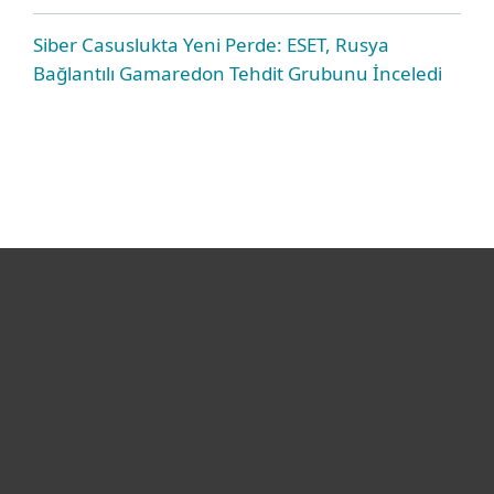
Siber Casuslukta Yeni Perde: ESET, Rusya
Bağlantılı Gamaredon Tehdit Grubunu İnceledi
Bireysel
Kurumsal
Destek
ESET Hakkında