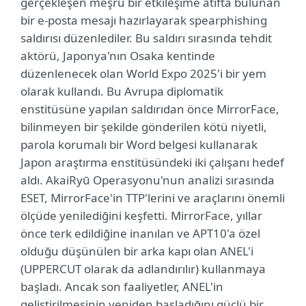
gerçekleşen meşru bir etkileşime atıfta bulunan
bir e-posta mesajı hazırlayarak spearphishing
saldırısı düzenlediler. Bu saldırı sırasında tehdit
aktörü, Japonya'nın Osaka kentinde
düzenlenecek olan World Expo 2025'i bir yem
olarak kullandı. Bu Avrupa diplomatik
enstitüsüne yapılan saldırıdan önce MirrorFace,
bilinmeyen bir şekilde gönderilen kötü niyetli,
parola korumalı bir Word belgesi kullanarak
Japon araştırma enstitüsündeki iki çalışanı hedef
aldı. AkaiRyū Operasyonu'nun analizi sırasında
ESET, MirrorFace'in TTP'lerini ve araçlarını önemli
ölçüde yenilediğini keşfetti. MirrorFace, yıllar
önce terk edildiğine inanılan ve APT10'a özel
olduğu düşünülen bir arka kapı olan ANEL'i
(UPPERCUT olarak da adlandırılır) kullanmaya
başladı. Ancak son faaliyetler, ANEL'in
geliştirilmesinin yeniden başladığını güçlü bir