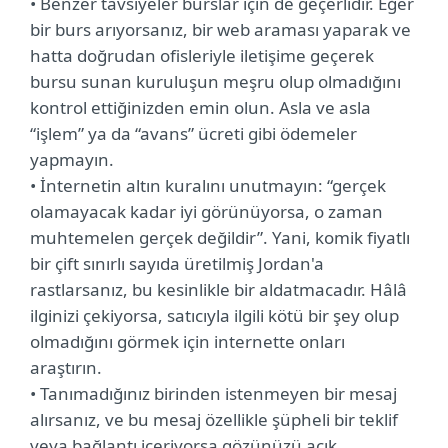
• Benzer tavsiyeler burslar için de geçerlidir. Eğer
bir burs arıyorsanız, bir web araması yaparak ve
hatta doğrudan ofisleriyle iletişime geçerek
bursu sunan kuruluşun meşru olup olmadığını
kontrol ettiğinizden emin olun. Asla ve asla
“işlem” ya da “avans” ücreti gibi ödemeler
yapmayın.
• İnternetin altın kuralını unutmayın: “gerçek
olamayacak kadar iyi görünüyorsa, o zaman
muhtemelen gerçek değildir”. Yani, komik fiyatlı
bir çift sınırlı sayıda üretilmiş Jordan'a
rastlarsanız, bu kesinlikle bir aldatmacadır. Hâlâ
ilginizi çekiyorsa, satıcıyla ilgili kötü bir şey olup
olmadığını görmek için internette onları
araştırın.
• Tanımadığınız birinden istenmeyen bir mesaj
alırsanız, ve bu mesaj özellikle şüpheli bir teklif
veya bağlantı içeriyorsa gözünüzü açık