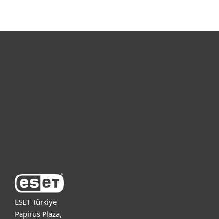
Bireysel
Kurumsal
Destek
ESET Hakkında
ESET Türkiye
Papirus Plaza,