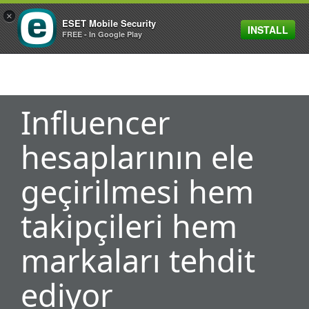
×
ESET Mobile Security
INSTALL
MENU
FREE - In Google Play
Influencer
hesaplarının ele
geçirilmesi hem
takipçileri hem
markaları tehdit
ediyor